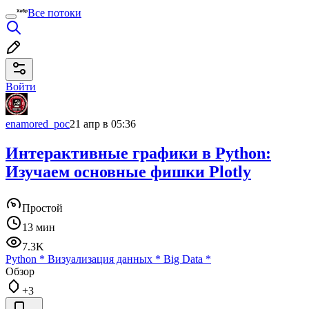
Все потоки
Войти
enamored_poc
21 апр в 05:36
Интерактивные графики в Python:
Изучаем основные фишки Plotly
Простой
13 мин
7.3K
Python
*
Визуализация данных
*
Big Data
*
Обзор
+3