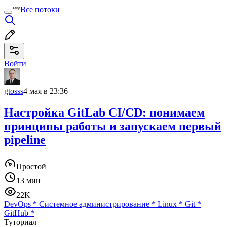
Все потоки
Войти
gtosss
4 мая в 23:36
Настройка GitLab CI/CD: понимаем
принципы работы и запускаем первый
pipeline
Простой
13 мин
22K
DevOps
*
Системное администрирование
*
Linux
*
Git
*
GitHub
*
Туториал