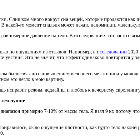
ески. Слишком много вокруг сна вещей, которые продаются как п
). В какой-то момент спальня может начать напоминать маленьк
равномерное давление на тело. В исследованиях это часто связываю
олько по ощущениям из отзывов. Например, в
исследовании
2020 
чувствия. Это не значит, что эффект одинаково повторится у зд
 сном было связано с повышением вечернего мелатонина у молоды
ном это легло в мою картину.
вещь исправит режим, дедлайны и любовь к вечернему скроллингу
 тем лучше
я диапазон примерно 7-10% от массы тела. Я взял 9 кг, потому 
понравилось, было ощущение плотности, как будто тело наконец
0.