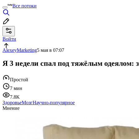
Все потоки
Войти
AlexeyMarketing
5 мая в 07:07
Я 3 недели спал под тяжёлым одеялом:
Простой
7 мин
7.8K
Здоровье
Мозг
Научно-популярное
Мнение