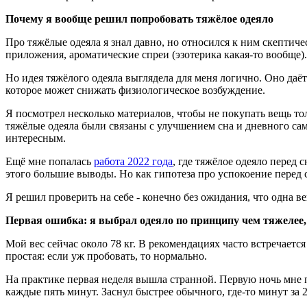
Почему я вообще решил попробовать тяжёлое одеяло
Про тяжёлые одеяла я знал давно, но относился к ним скептич
приложения, ароматические спреи (эзотерика какая-то вообще
Но идея тяжёлого одеяла выглядела для меня логично. Оно даёт 
которое может снижать физиологическое возбуждение.
Я посмотрел несколько материалов, чтобы не покупать вещь т
тяжёлые одеяла были связаны с улучшением сна и дневного само
интересным.
Ещё мне попалась
работа 2022 года
, где тяжёлое одеяло перед
этого большие выводы. Но как гипотеза про успокоение перед с
Я решил проверить на себе - конечно без ожидания, что одна 
Первая ошибка: я выбрал одеяло по принципу чем тяжелее,
Мой вес сейчас около 78 кг. В рекомендациях часто встречаетс
простая: если уж пробовать, то нормально.
На практике первая неделя вышла странной. Первую ночь мне 
каждые пять минут. Заснул быстрее обычного, где-то минут за 2