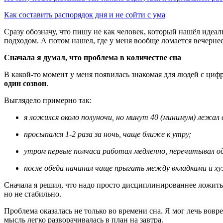
Как составить распорядок дня и не сойти с ума
Сразу обозначу, что пишу не как человек, который нашёл идеал
подходом. А потом нашел, где у меня вообще ломается вечерне
Сначала я думал, что проблема в количестве сна
В какой-то момент у меня появилась знакомая для людей с циф
один созвон
.
Выглядело примерно так:
я ложился около полуночи, но минут 40 (минимум) лежал 
просыпался 1-2 раза за ночь, чаще ближе к утру;
утром первые полчаса работал медленно, перечитывал о
после обеда начинал чаще прыгать между вкладками и ху
Сначала я решил, что надо просто дисциплинированнее ложитьс
но не стабильно.
Проблема оказалась не только во времени сна. Я мог лечь вов
мысль легко разворачивалась в план на завтра.