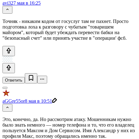
avi32
7 мая в 16:25
Точняк - никаким кодом от госуслуг там не пахнет. Просто
подготовка лоха к разговору с чубатым "товаришем
майором", который будет убеждать перевести бабки на
"безопасный счет" или принять участие в "операции' фсб.
Ответить
aGGre55or
8 мая в 10:51
Это, конечно, да. Но рассмотрим атаку. Мошенникам нужно
было знать немного — номер телефона и то, что его владелец
пользуется Максом и Дом Сервисом. Имя Александр у них из
профиля Макс, поэтому обращались именно так.