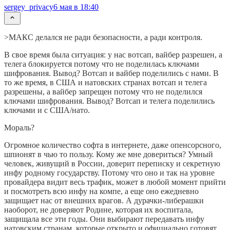
sergey_privacy
6 мая в 18:40
>МАКС делался не ради безопасности, а ради контроля.
В свое время была ситуация: у нас вотсап, вайбер разрешен, а
телега блокируется потому что не поделилась ключами
шифрования. Вывод? Вотсап и вайбер поделились с нами. В
то же время, в США и натовских странах вотсап и телега
разрешены, а вайбер запрещен потому что не поделился
ключами шифрования. Вывод? Вотсап и телега поделились
ключами и с США/нато.
Мораль?
Огромное количество софта в интернете, даже опенсорсного,
шпионят в чью то пользу. Кому же мне довериться? Умный
человек, живущий в России, доверит переписку и секретную
инфу родному государству. Потому что оно и так на уровне
провайдера видит весь трафик, может в любой момент прийти
и посмотреть всю инфу на компе, а еще оно ежедневно
защищает нас от внешних врагов. А дурачки-либерашки
наоборот, не доверяют Родине, которая их воспитала,
защищала все эти годы. Они выбирают передавать инфу
натовским странам, которые открыто и официально готовят