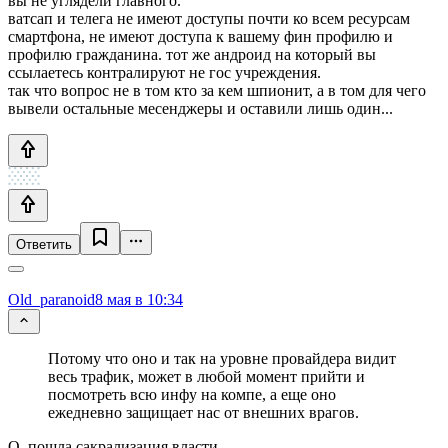
вы не углядели главного.
ватсап и телега не имеют доступы почти ко всем ресурсам
смартфона, не имеют доступа к вашему фин профилю и
профилю гражданина. тот же андроид на который вы
ссылаетесь контралируют не гос учреждения.
так что вопрос не в том кто за кем шпионит, а в том для чего
вывели остальные месенджеры и оставили лишь один...
Ответить
Old_paranoid
8 мая в 10:34
Потому что оно и так на уровне провайдера видит
весь трафик, может в любой момент прийти и
посмотреть всю инфу на компе, а еще оно
ежедневно защищает нас от внешних врагов.
О, пошла сакрализация власти.