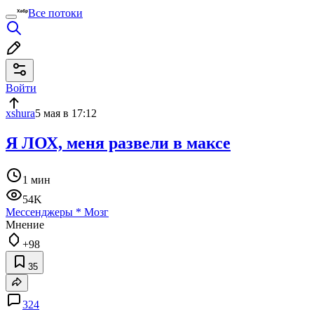
Все потоки
Войти
xshura
5 мая в 17:12
Я ЛОХ, меня развели в максе
1 мин
54K
Мессенджеры
*
Мозг
Мнение
+98
35
324