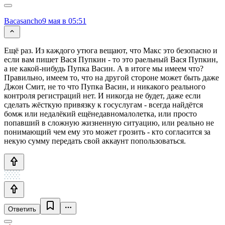
Bacasancho
9 мая в 05:51
Ещё раз. Из каждого утюга вещают, что Макс это безопасно и
если вам пишет Вася Пупкин - то это раельный Вася Пупкин,
а не какой-нибудь Пупка Васин. А в итоге мы имеем что?
Правильно, имеем то, что на другой стороне может быть даже
Джон Смит, не то что Пупка Васин, и никакого реального
контроля регистраций нет. И никогда не будет, даже если
сделать жёсткую привязку к госуслугам - всегда найдётся
бомж или недалёкий ещёнедавномалолетка, или просто
попавший в сложную жизненную ситуацию, или реально не
понимающий чем ему это может грозить - кто согласится за
некую сумму передать свой аккаунт попользоваться.
Ответить