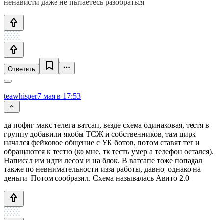
ненависти даже не пытаетесь разобраться
Ответить
teawhisper
7 мая в 17:53
да пофиг макс телега ватсап, везде схема одинаковая, тестя в
группу добавили якобы ТСЖ и собственников, там цирк
начался фейковое общение с УК ботов, потом ставят тег и
обращаются к тестю (ко мне, тк тесть умер а телефон остался).
Написал им идти лесом и на блок. В ватсапе тоже попадал
также по невнимательности изза работы, давно, однако на
деньги. Потом сообразил. Схема называлась Авито 2.0