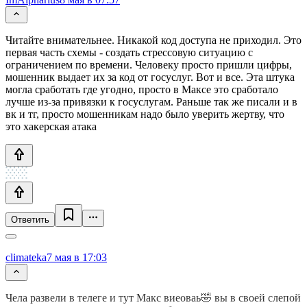
Читайте внимательнее. Никакой код доступа не приходил. Это
первая часть схемы - создать стрессовую ситуацию с
ограничением по времени. Человеку просто пришли цифры,
мошенник выдает их за код от госуслуг. Вот и все. Эта штука
могла сработать где угодно, просто в Максе это сработало
лучше из-за привязки к госуслугам. Раньше так же писали и в
вк и тг, просто мошенникам надо было уверить жертву, что
это хакерская атака
Ответить
climateka
7 мая в 17:03
Чела развели в телеге и тут Макс виеоваь🤣 вы в своей слепой