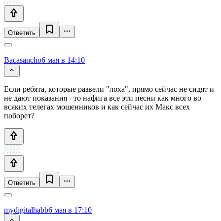
Ответить
Bacasancho
6 мая в 14:10
Если ребята, которые развели "лоха", прямо сейчас не сидят и
не дают показания - то нафига все эти песни как много во
всяких телегах мошенников и как сейчас их Макс всех
поборет?
Ответить
mydigitalhabb
6 мая в 17:10