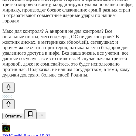
третью мировую войну, координируют удары по нашей инфре,
мирняку, производят боевое слаживание армий разных стран
и отрабатывают совместные ядерные удары по нашим
городам.
Макс для контроля? А андроид не для контроля? Все
остальные почты, мессенджеры, ОС не для контроля? В
жестких дисках, в материнках (биос/uefi), сетевушках и
прочем железе типа принтеров, натыкана куча бэкдоров для
удаленного доступа к инфе. Вся ваша жизнь, все учетки, все
данные госуслуг - все это пишется. В случае начала третьей
мировой, даже не сомневайтесь, это будет использовано
против нас. Подсказка: не нашим государством, а теми, кому
дурачки доверяют больше своей Родины.
Ответить
DMGarikk
6 мая в 19:01