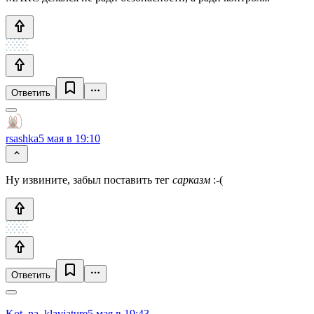
Ответить
rsashka
5 мая в 19:10
Ну извините, забыл поставить тег
сарказм
:-(
Ответить
Kot_na_klaviature
5 мая в 19:43