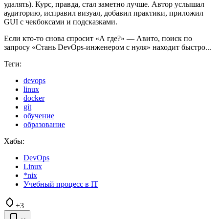
удалять). Курс, правда, стал заметно лучше. Автор услышал
аудиторию, исправил визуал, добавил практики, приложил
GUI с чекбоксами и подсказками.
Если кто-то снова спросит «А где?» — Авито, поиск по
запросу «Стань DevOps-инженером с нуля» находит быстро...
Теги:
devops
linux
docker
git
обучение
образование
Хабы:
DevOps
Linux
*nix
Учебный процесс в IT
+3