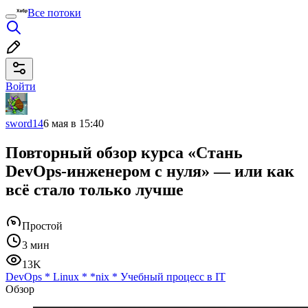
Все потоки
Войти
sword14
6 мая в 15:40
Повторный обзор курса «Стань
DevOps-инженером с нуля» — или как
всё стало только лучше
Простой
3 мин
13K
DevOps
*
Linux
*
*nix
*
Учебный процесс в IT
Обзор