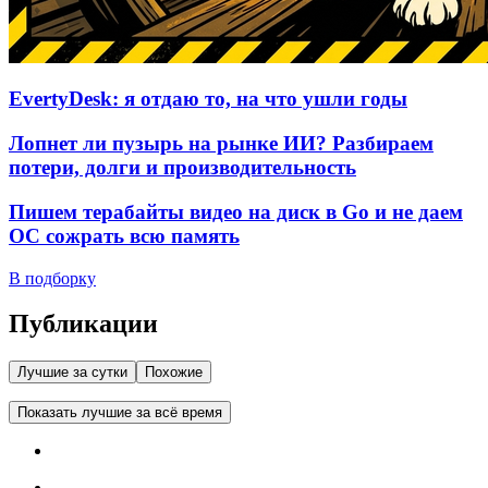
EvertyDesk: я отдаю то, на что ушли годы
Лопнет ли пузырь на рынке ИИ? Разбираем
потери, долги и производительность
Пишем терабайты видео на диск в Go и не даем
ОС сожрать всю память
В подборку
Публикации
Лучшие за сутки
Похожие
Показать лучшие за всё время