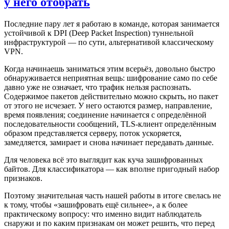
у него отобрать
Последние пару лет я работаю в команде, которая занимается
устойчивой к DPI (Deep Packet Inspection) туннельной
инфраструктурой — по сути, альтернативой классическому
VPN.
Когда начинаешь заниматься этим всерьёз, довольно быстро
обнаруживается неприятная вещь: шифрование само по себе
давно уже не означает, что трафик нельзя распознать.
Содержимое пакетов действительно можно скрыть, но пакет
от этого не исчезает. У него остаются размер, направление,
время появления; соединение начинается с определённой
последовательности сообщений, TLS-клиент определённым
образом представляется серверу, поток ускоряется,
замедляется, замирает и снова начинает передавать данные.
Для человека всё это выглядит как куча зашифрованных
байтов. Для классификатора — как вполне пригодный набор
признаков.
Поэтому значительная часть нашей работы в итоге свелась не
к тому, чтобы «зашифровать ещё сильнее», а к более
практическому вопросу: что именно видит наблюдатель
снаружи и по каким признакам он может решить, что перед