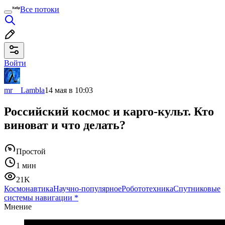
Все потоки
Войти
mr__Lambla
14 мая в 10:03
Российский космос и карго-культ. Кто
виноват и что делать?
Простой
1 мин
21K
Космонавтика
Научно-популярное
Робототехника
Спутниковые
системы навигации
*
Мнение