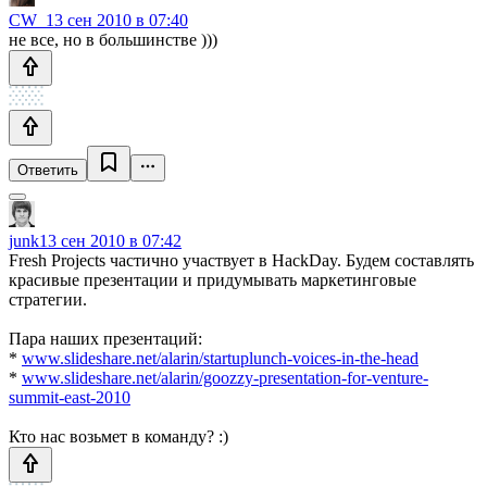
CW_
13 сен 2010 в 07:40
не все, но в большинстве )))
Ответить
junk
13 сен 2010 в 07:42
Fresh Projects частично участвует в HackDay. Будем составлять
красивые презентации и придумывать маркетинговые
стратегии.
Пара наших презентаций:
*
www.slideshare.net/alarin/startuplunch-voices-in-the-head
*
www.slideshare.net/alarin/goozzy-presentation-for-venture-
summit-east-2010
Кто нас возьмет в команду? :)