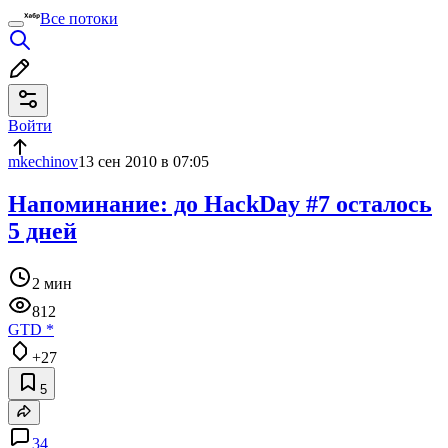
Все потоки
Войти
mkechinov
13 сен 2010 в 07:05
Напоминание: до HackDay #7 осталось
5 дней
2 мин
812
GTD
*
+27
5
34