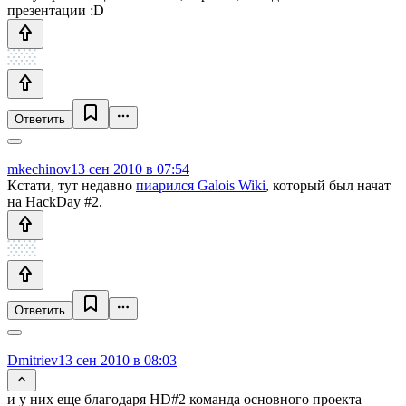
презентации :D
Ответить
mkechinov
13 сен 2010 в 07:54
Кстати, тут недавно
пиарился Galois Wiki
, который был начат
на HackDay #2.
Ответить
Dmitriev
13 сен 2010 в 08:03
и у них еще благодаря HD#2 команда основного проекта