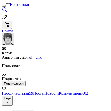
Все потоки
Войти
68
Карма
Анатолий Ларин
@junk
Пользователь
55
Подписчики
Подписаться
Профиль
Статьи
59
Посты
Новости
Комментарии
602
Ещё