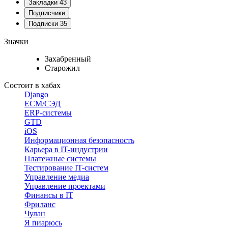
Закладки
43
Подписчики
Подписки
35
Значки
Захабренный
Старожил
Состоит в хабах
Django
ECM/СЭД
ERP-системы
GTD
iOS
Информационная безопасность
Карьера в IT-индустрии
Платежные системы
Тестирование IT-систем
Управление медиа
Управление проектами
Финансы в IT
Фриланс
Чулан
Я пиарюсь