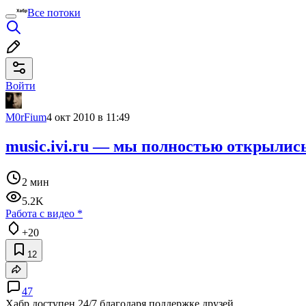
Все потоки
Войти
M0rFium
4 окт 2010 в 11:49
music.ivi.ru — мы полностью открылис
2 мин
5.2K
Работа с видео
*
+20
12
47
Хабр доступен 24/7 благодаря поддержке друзей