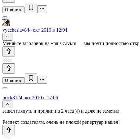
Ответить
vyacheslav84
4 окт 2010 в 12:04
Меняйте заголовок на «music.ivi.ru — мы почти полностью отк
Ответить
brick812
4 окт 2010 в 17:06
зашел глянуть и прилип на 2 часа ))) и даже не заметил.
Респект создателям, очень не плохой репертуар нашел!