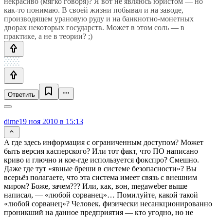
некрасиво (мягко говоря)? Я вот не являюсь юристом — но
как-то понимаю. В своей жизни побывал и на заводе,
производящем урановую руду и на банкнотно-монетных
дворах некоторых государств. Может в этом соль — в
практике, а не в теории? ;)
Ответить
dime
19 ноя 2010 в 15:13
А где здесь информация с ограниченным доступом? Может
быть версия касперского? Или тот факт, что ПО написано
криво и глючно и кое-где используется фокспро? Смешно.
Даже где тут «явные бреши в системе безопасности»? Вы
всерьёз полагаете, что эта система имеет связь с внешним
миром? Боже, зачем??? Или, как, вон, megaweber выше
написал, — «любой сорванец»… Помилуйте, какой такой
«любой сорванец»? Человек, физически несанкционированно
проникший на данное предприятия — кто угодно, но не