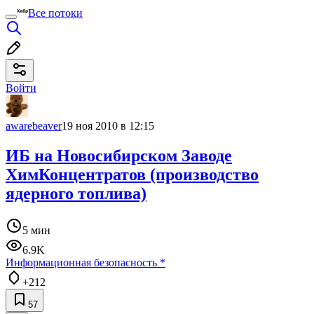
Все потоки
Войти
awarebeaver
19 ноя 2010 в 12:15
ИБ на Новосибирском Заводе
ХимКонцентратов (производство
ядерного топлива)
5 мин
6.9K
Информационная безопасность
*
+212
57