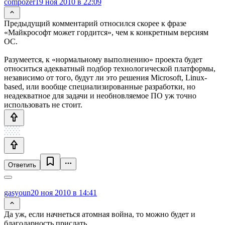
compozer
19 ноя 2010 в 22:09
Предыдущий комментарий относился скорее к фразе
«Майкрософт может гордится», чем к конкретным версиям
ОС.
Разумеется, к «нормальному выполнению» проекта будет
относиться адекватный подбор технологической платформы,
независимо от того, будут ли это решения Microsoft, Linux-
based, или вообще специализированные разработки, но
неадекватное для задачи и необновляемое ПО уж точно
использовать не стоит.
Ответить
gasyoun
20 ноя 2010 в 14:41
Да уж, если начнеться атомная война, то можно будет и
благодарность прислать…