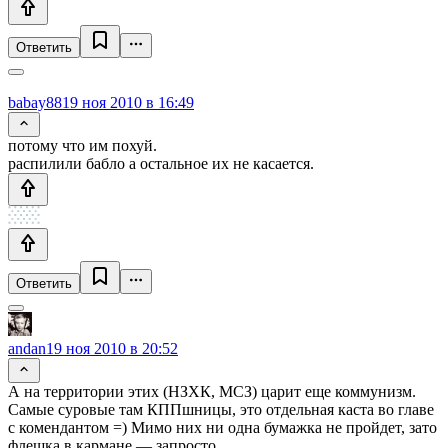
Ответить
babay88
19 ноя 2010 в 16:49
потому что им похуй.
распилили бабло а остальное их не касается.
Ответить
andan
19 ноя 2010 в 20:52
А на территории этих (НЗХК, МСЗ) царит еще коммунизм.
Самые суровые там КППшницы, это отдельная каста во главе
с комендантом =) Мимо них ни одна бумажка не пройдет, зато
флешка в кармане — запросто.