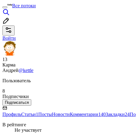
Все потоки
Войти
13
Карма
Андрей
@kettle
Пользователь
8
Подписчики
Подписаться
Профиль
Статьи
1
Посты
Новости
Комментарии
140
Закладки
24
По
В рейтинге
Не участвует