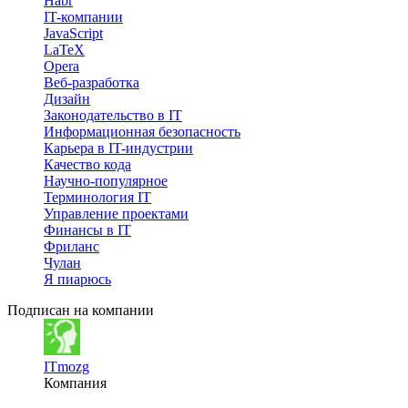
Habr
IT-компании
JavaScript
LaTeX
Opera
Веб-разработка
Дизайн
Законодательство в IT
Информационная безопасность
Карьера в IT-индустрии
Качество кода
Научно-популярное
Терминология IT
Управление проектами
Финансы в IT
Фриланс
Чулан
Я пиарюсь
Подписан на компании
ITmozg
Компания