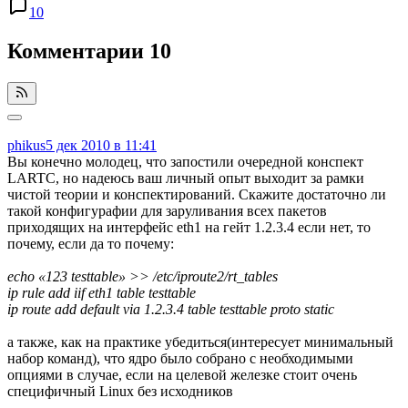
10
Комментарии
10
phikus
5 дек 2010 в 11:41
Вы конечно молодец, что запостили очередной конспект
LARTC, но надеюсь ваш личный опыт выходит за рамки
чистой теории и конспектирований. Скажите достаточно ли
такой конфигурафии для заруливания всех пакетов
приходящих на интерфейс eth1 на гейт 1.2.3.4 если нет, то
почему, если да то почему:
echo «123 testtable» >> /etc/iproute2/rt_tables
ip rule add iif eth1 table testtable
ip route add default via 1.2.3.4 table testtable proto static
а также, как на практике убедиться(интересует минимальный
набор команд), что ядро было собрано с необходимыми
опциями в случае, если на целевой железке стоит очень
специфичный Linux без исходников