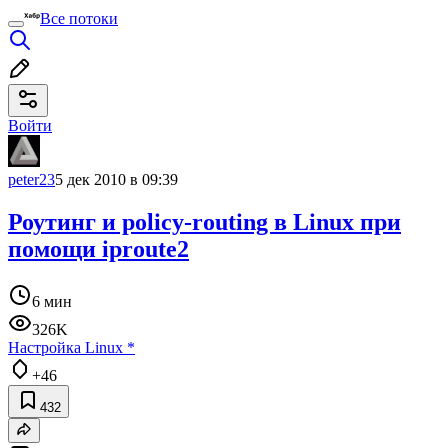
Все потоки
Войти
peter23
5 дек 2010 в 09:39
Роутинг и policy-routing в Linux при
помощи iproute2
6 мин
326K
Настройка Linux
*
+46
432