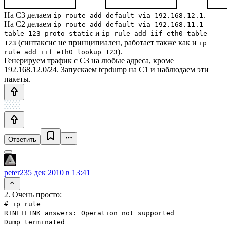
На C3 делаем
.
ip route add default via 192.168.12.1
На C2 делаем
ip route add default via 192.168.11.1
и
table 123 proto static
ip rule add iif eth0 table
(синтаксис не принципиален, работает также как и
123
ip
).
rule add iif eth0 lookup 123
Генерируем трафик с C3 на любые адреса, кроме
192.168.12.0/24. Запускаем tcpdump на C1 и наблюдаем эти
пакеты.
Ответить
peter23
5 дек 2010 в 13:41
2. Очень просто:
# ip rule
RTNETLINK answers: Operation not supported
Dump terminated