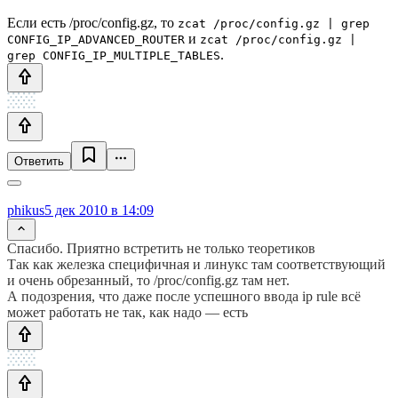
Если есть /proc/config.gz, то
zcat /proc/config.gz | grep
и
CONFIG_IP_ADVANCED_ROUTER
zcat /proc/config.gz |
.
grep CONFIG_IP_MULTIPLE_TABLES
Ответить
phikus
5 дек 2010 в 14:09
Спасибо. Приятно встретить не только теоретиков
Так как железка специфичная и линукс там соответствующий
и очень обрезанный, то /proc/config.gz там нет.
А подозрения, что даже после успешного ввода ip rule всё
может работать не так, как надо — есть