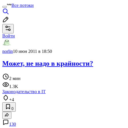
Все потоки
Войти
norlin
10 июн 2011 в 18:50
Может, не надо в крайности?
2 мин
1.3K
Законодательство в IT
+4
0
130