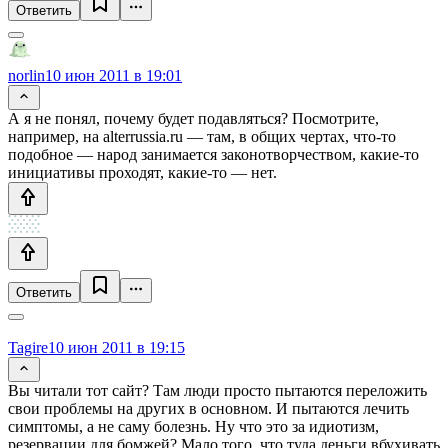
Ответить
norlin
10 июн 2011 в 19:01
А я не понял, почему будет подавляться? Посмотрите,
например, на alterrussia.ru — там, в общих чертах, что-то
подобное — народ занимается законотворчеством, какие-то
инициативы проходят, какие-то — нет.
Ответить
Tagire
10 июн 2011 в 19:15
Вы читали тот сайт? Там люди просто пытаются переложить
свои проблемы на других в основном. И пытаются лечить
симптомы, а не саму болезнь. Ну что это за идиотизм,
резервации для бомжей? Мало того, что туда деньги вбухивать