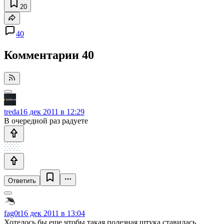
20
40
Комментарии
40
treda
16 дек 2011 в 12:29
В очередной раз радуете
Ответить
fag0t
16 дек 2011 в 13:04
Хотелось бы еще чтобы такая полезная штука ставилась