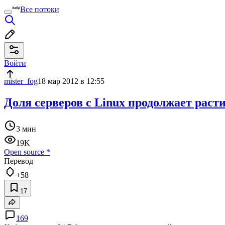
Все потоки
Войти
mister_fog
18 мар 2012 в 12:55
Доля серверов с Linux продолжает раст
3 мин
19K
Open source
*
Перевод
+58
17
169