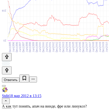
Ответить
Stdit
18 мар 2012 в 13:15
А как тут понять, апач на винде, фре или линуксе?