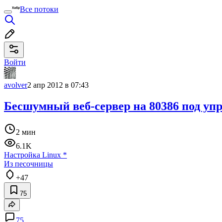
Все потоки
Войти
avolver
2 апр 2012 в 07:43
Бесшумный веб-сервер на 80386 под уп
2 мин
6.1K
Настройка Linux
*
Из песочницы
+47
75
75