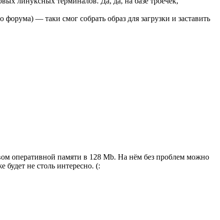
вых линуксных терминалов. Да, да, на базе троечек,
 форума) — таки смог собрать образ для загрузки и заставить
вом оперативной памяти в 128 Mb. На нём без проблем можно
 будет не столь интересно. (: