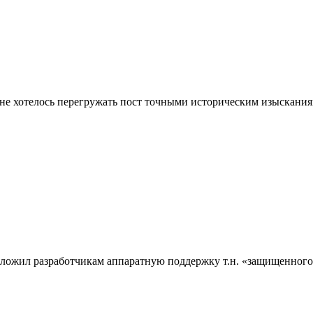
ко, не хотелось перегружать пост точными историческим изыскани
редложил разработчикам аппаратную поддержку т.н. «защищенно