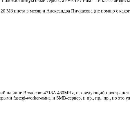
 положил линуксовый сервак, а вместе с ним — и класс бездиско
20 Мб инета в месяц и Александра Пичкасова (не помню с какого
ущий на чипе Broadcom 4718A 480MHz, и заведующий пространст
и fastcgi-worker-ами), и SMB-сервер, и пр., пр., пр., но это уже