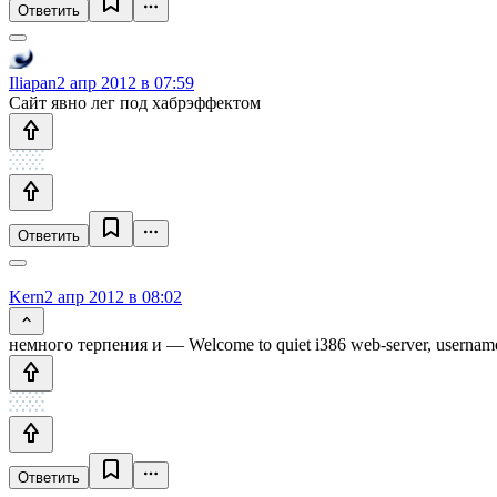
Ответить
Iliapan
2 апр 2012 в 07:59
Сайт явно лег под хабрэффектом
Ответить
Kern
2 апр 2012 в 08:02
немного терпения и — Welcome to quiet i386 web-server, usernam
Ответить