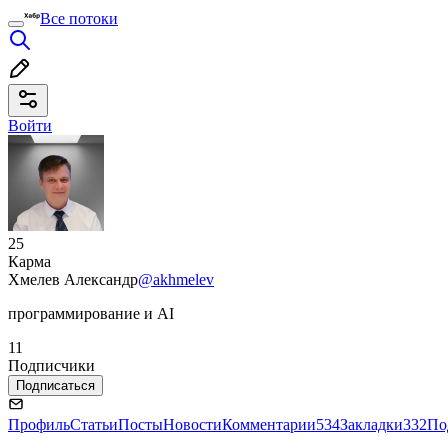
Все потоки
Войти
25
Карма
Хмелев Александр
@akhmelev
программирование и AI
11
Подписчики
Подписаться
Профиль
Статьи
Посты
Новости
Комментарии
534
Закладки
332
По