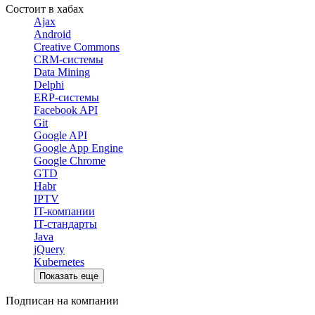
Состоит в хабах
Ajax
Android
Creative Commons
CRM-системы
Data Mining
Delphi
ERP-системы
Facebook API
Git
Google API
Google App Engine
Google Chrome
GTD
Habr
IPTV
IT-компании
IT-стандарты
Java
jQuery
Kubernetes
Показать еще
Подписан на компании