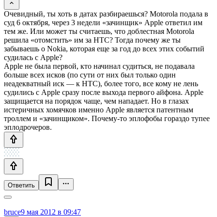
Очевидный, ты хоть в датах разбираешься? Motorola подала в
суд 6 октября, через 3 недели «зачинщик» Apple ответил им
тем же. Или может ты считаешь, что доблестная Motorola
решила «отомстить» им за HTC? Тогда почему же ты
забываешь о Nokia, которая еще за год до всех этих событий
судилась с Apple?
Apple не была первой, кто начинал судиться, не подавала
больше всех исков (по сути от них был только один
неадекватный иск — к HTC), более того, все кому не лень
судились с Apple сразу после выхода первого айфона. Apple
защищается на порядок чаще, чем нападает. Но в глазах
истеричных хомячков именно Apple является патентным
троллем и «зачинщиком». Почему-то эплофобы гораздо тупее
эплодрочеров.
Ответить
bruce
9 мая 2012 в 09:47