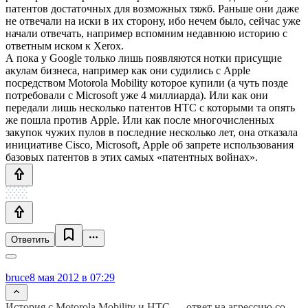
патентов достаточных для возможных тяжб. Раньше они даже
не отвечали на иски в их сторону, ибо нечем было, сейчас уже
начали отвечать, например вспомним недавнюю историю с
ответным иском к Xerox.
А пока у Google только лишь появляются нотки присущие
акулам бизнеса, например как они судились с Apple
посредством Motorola Mobility которое купили (а чуть позде
потребовали с Microsoft уже 4 миллиарда). Или как они
передали лишь несколько патентов HTC с которыми та опять
же пошла против Apple. Или как после многочисленных
закупок чужих пулов в последние несколько лет, она отказала
инициативе Cisco, Microsoft, Apple об запрете использования
базовых патентов в этих самых «патентных войнах».
Ответить
bruce
8 мая 2012 в 07:29
История с Motorola Mobility и HTC — ответ на агрессию со