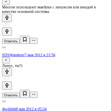
Многие используют макбуки с линуксом или виндой в
качестве основной системы.
Ответить
SDSWanderer
7 мая 2012 в 21:56
Линус, ты?)
Ответить
4twilight
8 мая 2012 в 05:34