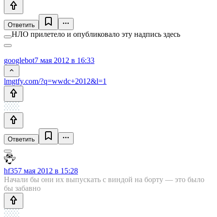
Ответить
НЛО прилетело и опубликовало эту надпись здесь
googlebot
7 мая 2012 в 16:33
lmgtfy.com/?q=wwdc+2012&l=1
Ответить
hf35
7 мая 2012 в 15:28
Начали бы они их выпускать с виндой на борту — это было
бы забавно