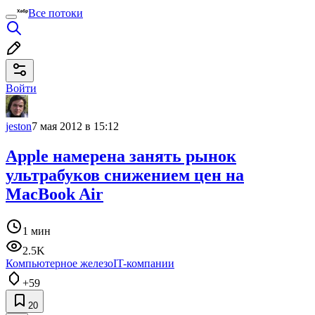
Все потоки
Войти
jeston
7 мая 2012 в 15:12
Apple намерена занять рынок
ультрабуков снижением цен на
MacBook Air
1 мин
2.5K
Компьютерное железо
IT-компании
+59
20