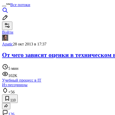
Все потоки
Войти
Apatic
28 окт 2013 в 17:37
От чего зависят оценки в техническом 
5 мин
102K
Учебный процесс в IT
Из песочницы
+56
110
126