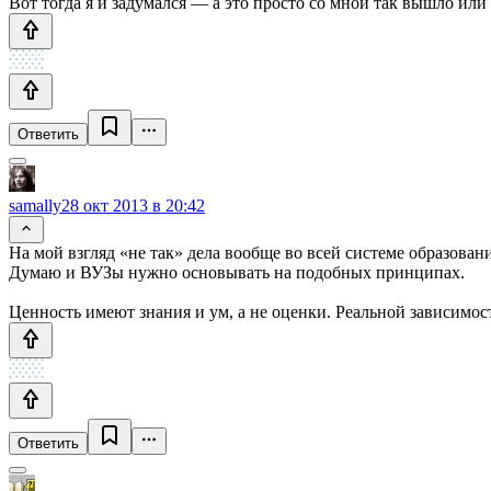
Вот тогда я и задумался — а это просто со мной так вышло или
Ответить
samally
28 окт 2013 в 20:42
На мой взгляд «не так» дела вообще во всей системе образов
Думаю и ВУЗы нужно основывать на подобных принципах.
Ценность имеют знания и ум, а не оценки. Реальной зависимост
Ответить