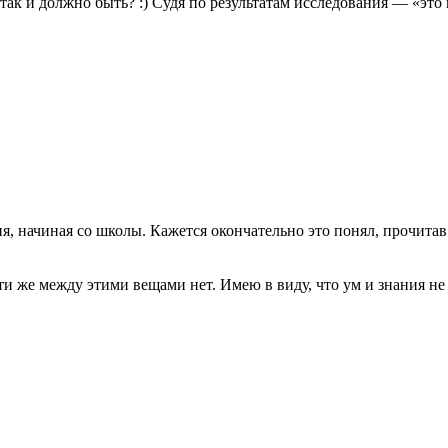
 так и должно быть? :) Судя по результатам исследования — «это
ания, начиная со школы. Кажется окончательно это понял, проч
и же между этими вещами нет. Имею в виду, что ум и знания не 