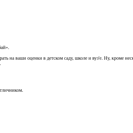
бай».
рать на ваши оценки в детском саду, школе и вуз'е. Ну, кроме не
.
отличником.