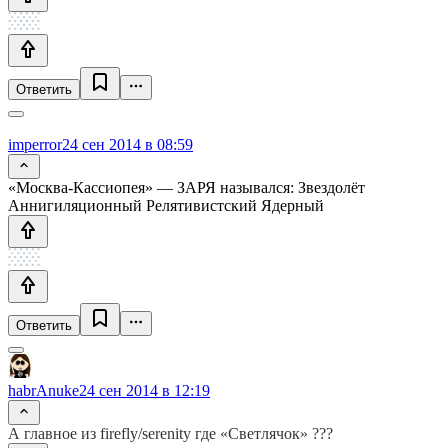
Ответить
imperror
24 сен 2014 в 08:59
«Москва-Кассиопея» — ЗАРЯ назывался: Звездолёт
Аннигиляционный Релятивистский Ядерный
Ответить
habrAnuke
24 сен 2014 в 12:19
А главное из firefly/serenity где «Светлячок» ???