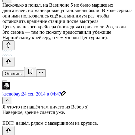
Насколько я понял, на Вавилоне 5 не было маршевых
двигателей, но маневровые установлены были. В ходе сериала
они ими пользовались ещё как минимум раз: чтобы
остановить вращение станции после выстрела
Центурианского крейсера (последняя серия то ли 2го, то ли
3го сезона — там по сюжету предоставили убежище
Нарнийскому крейсеру, о чём узнали Центуриане).
Ответить
ksenobayt
24 сен 2014 в 04:47
Я что-то не нашёл там ничего из Bebop :(
Наверное, зрение сдаётся уже.
EDIT: нашёл, рядом с мазершипом из крузиса.