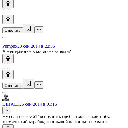
Ответить
Phmphx
23 сен 2014 в 22:36
А «затерянные в космосе» забыли?
Ответить
DIHALT
25 сен 2014 в 01:16
Ну если всякое УГ вспомнить где был хоть какой-нибудь
космический корабль, то никакой картинки не хватит.