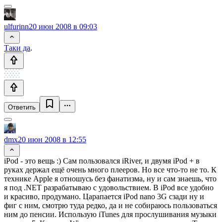
ulfurinn
20 июн 2008 в 09:03
Таки да
.
Ответить
dmx
20 июн 2008 в 12:55
iPod - это вещь :) Сам пользовался iRiver, и двумя iPod + в
руках держал ещё очень много плееров. Но все что-то не то. К
технике Apple я отношусь без фанатизма, ну и сам знаешь, что
я под .NET разрабатываю с удовольствием. В iPod все удобно
и красиво, продумано. Царапается iPod nano 3G сзади ну и
фиг с ним, смотрю туда редко, да и не собираюсь пользоваться
ним до пенсии. Использую iTunes для прослушивания музыки