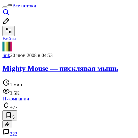
Все потоки
Войти
lirik
20 июн 2008 в 04:53
Mighty Mouse — писклявая мышь
1 мин
3.5K
IT-компании
+77
5
222