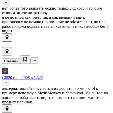
нет, более того заливать можно только с одного и того же
итюнса, иначе потрет базу.
я юзаю ипод как плеер так и как внешний винт.
про галочку не помню (но помоему не обязательно), но и на
работе и дома подхватывается как винт, а никса вообще без б
видит.
Ответить
Giii
20 июн 2008 в 12:22
альтернативы айтюнсу есть и их достаточно много. Я к
примеру использую MediaMonkey и YammiPod. Тунец только
для того чтобы залить видео и покопаться в инет магазине на
предмет новинок.