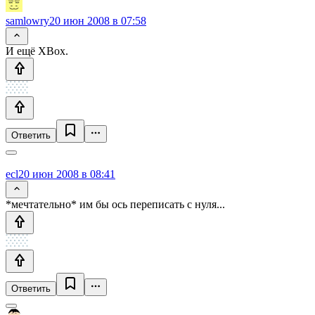
samlowry
20 июн 2008 в 07:58
И ещё XBox.
Ответить
ecl
20 июн 2008 в 08:41
*мечтательно* им бы ось переписать с нуля...
Ответить