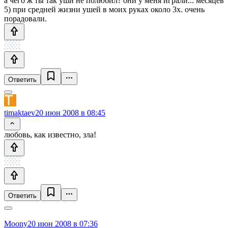
а чего ж ты так уши не полюбил? они у меня играли... месяцев
5) при средней жизни ушей в моих руках около 3х. очень
порадовали.
Ответить
timaktaev
20 июн 2008 в 08:45
любовь, как известно, зла!
Ответить
Moony
20 июн 2008 в 07:36