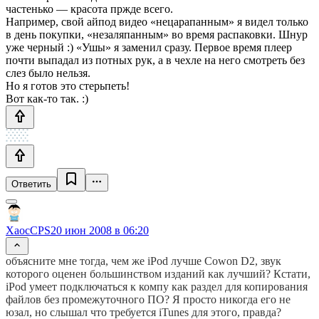
частенько — красота пржде всего.
Например, свой айпод видео «нецарапанным» я видел только
в день покупки, «незаляпанным» во время распаковки. Шнур
уже черный :) «Ушы» я заменил сразу. Первое время плеер
почти выпадал из потных рук, а в чехле на него смотреть без
слез было нельзя.
Но я готов это стерьпеть!
Вот как-то так. :)
Ответить
XaocCPS
20 июн 2008 в 06:20
объясните мне тогда, чем же iPod лучше Cowon D2, звук
которого оценен большинством изданий как лучший? Кстати,
iPod умеет подключаться к компу как раздел для копирования
файлов без промежуточного ПО? Я просто никогда его не
юзал, но слышал что требуется iTunes для этого, правда?