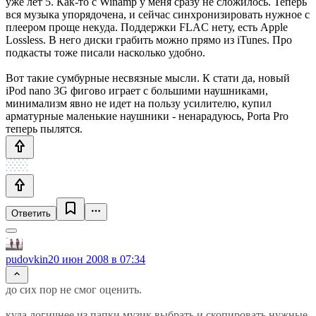
уже лет 5. Как-то с Winamp у меня сразу не сложилось. Теперь
вся музыка упорядочена, и сейчас синхронизировать нужное с
плеером проще некуда. Поддержки FLAC нету, есть Apple
Lossless. В него диски грабить можно прямо из iTunes. Про
подкасты тоже писали насколько удобно.
Вот такие сумбурные несвязные мысли. К стати да, новый
iPod nano 3G фигово играет с большими наушниками,
минимализм явно не идет на пользу усилителю, купил
арматурные маленькие наушники - ненарадуюсь, Porta Pro
теперь пылятся.
Ответить
pudovkin
20 июн 2008 в 07:34
до сих пор не смог оценить.
куда логичнее из папки музик выбрать и скопировать нужные