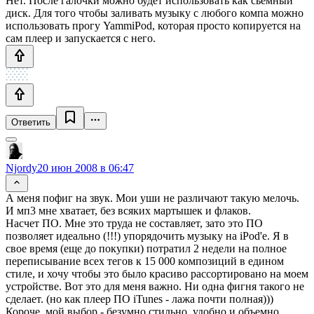
Нет. После галочки можно будет использовать как сьемный
диск. Для того чтобы заливать музыку с любого компа можно
использовать прогу YammiPod, которая просто копируется на
сам плеер и запускается с него.
Ответить
Njordy
20 июн 2008 в 06:47
А меня пофиг на звук. Мои уши не различают такую мелочь.
И мп3 мне хватает, без всяких мартышек и флаков.
Насчет ПО. Мне это труда не составляет, зато это ПО
позволяет идеально (!!!) упорядочить музыку на iPod'e. Я в
свое время (еще до покупки) потратил 2 недели на полное
переписывание всех тегов к 15 000 композиций в едином
стиле, и хочу чтобы это было красиво рассортировано на моем
устройстве. Вот это для меня важно. Ни одна фигня такого не
сделает. (но как плеер ПО iTunes - лажа почти полная)))
Короче, мой выбор - безумно стильно, удобно и объемно