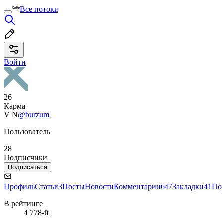
Все потоки
Войти
26
Карма
V N
@burzum
Пользователь
28
Подписчики
Подписаться
Профиль
Статьи
3
Посты
Новости
Комментарии
647
Закладки
41
По
В рейтинге
4 778-й