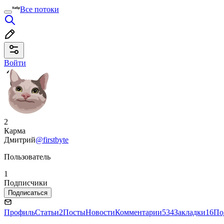
Все потоки
Войти
2
Карма
Дмитрий
@firstbyte
Пользователь
1
Подписчики
Подписаться
Профиль
Статьи
2
Посты
Новости
Комментарии
534
Закладки
16
По