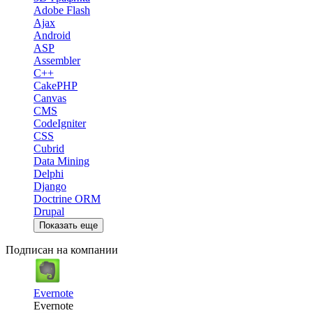
Adobe Flash
Ajax
Android
ASP
Assembler
C++
CakePHP
Canvas
CMS
CodeIgniter
CSS
Cubrid
Data Mining
Delphi
Django
Doctrine ORM
Drupal
Показать еще
Подписан на компании
Evernote
Evernote