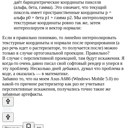
даёт барицентрические координаты пикселя
(альфа, бета, гамма). Это означает, что текущий
пиксель имеет пространственные координаты p =
альфа p0 + бета p1 + гамма p2. Мы интерполируем
текстурные координаты ровно так же, затем
интерполируем и вектор нормали:
Если я правильно понимаю, то линейно интерполировать
текстурные координаты и нормали после проецирования (а
раз речь идет о растеризаторе, то получается после) можно
только в случае ортогональной проекции. Правильно?
В случае с перспективной проекцией, там будут искажения. Я
когда-то очень давно писал свой софтовый рендер и уперся в
эту проблему. Несколько дней дебажил, думал что проблема в
коде, а оказалась — в математике.
Забавно то, что на моем Asus A686 (Windows Mobile 5.0) по
какой-то причине растеризатор как раз не учитывал
перспективные искажения, получались точно такие же
забавные артефакты.