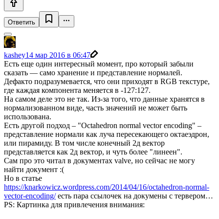
Ответить
kashey
14 мар 2016 в 06:47
Есть еще один интересный момент, про который забыли
сказать — само хранение и представление нормалей.
Дефакто подразумевается, что они приходят в RGB текстуре,
где каждая компонента меняется в -127:127.
На самом деле это не так. Из-за того, что данные хранятся в
нормализованном виде, часть значений не может быть
использована.
Есть другой подход – "Octahedron normal vector encoding" –
представление нормали как луча пересекающего октаеэдрон,
или пирамиду. В том числе конечный 2д вектор
представляется как 2д вектор, и чуть более "линеен".
Сам про это читал в документах valve, но сейчас не могу
найти документ :(
Но в статье
https://knarkowicz.wordpress.com/2014/04/16/octahedron-normal-
vector-encoding/
есть пара ссылочек на докумены с тервером…
PS: Картинка для привлечения внимания: