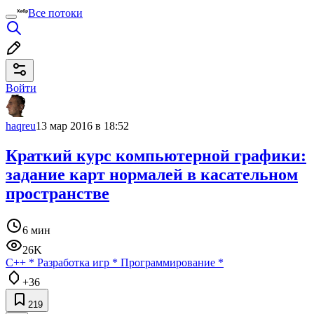
Все потоки
Войти
haqreu
13 мар 2016 в 18:52
Краткий курс компьютерной графики:
задание карт нормалей в касательном
пространстве
6 мин
26K
C++
*
Разработка игр
*
Программирование
*
+36
219