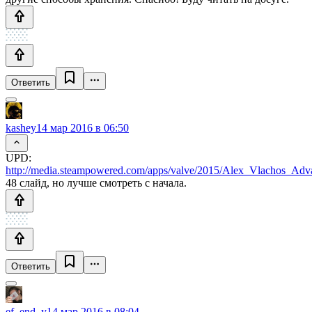
Ответить
kashey
14 мар 2016 в 06:50
UPD:
http://media.steampowered.com/apps/valve/2015/Alex_Vlachos_
48 слайд, но лучше смотреть с начала.
Ответить
ef_end_y
14 мар 2016 в 08:04