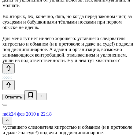
молчать.
Во-вторых, lex, конечно, dura, но когда перед законом чист, за
сухарями и бабушкиными тёплыми носками при первом
обыске не идешь.
Для меня тут нет ничего хорошего: уставшего следователя
хитростью и обманом (и в протоколе и даже на суде!) подвели
под дисциплинарное. А админ и организация, возможно
занимающиеся контробандой, отмываением и уклонением,
ушли из под ответственности. Ну и чем тут хвастаться?
Ответить
mdk
24 фев 2010 в 22:18
>уставшего следователя хитростью и обманом (и в протоколе
и даже >на суде!) подвели под дисциплинарное.