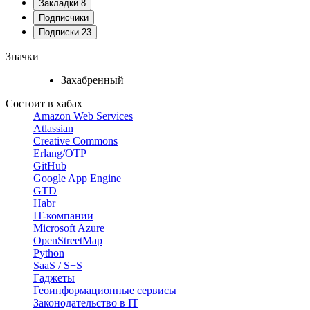
Закладки
8
Подписчики
Подписки
23
Значки
Захабренный
Состоит в хабах
Amazon Web Services
Atlassian
Creative Commons
Erlang/OTP
GitHub
Google App Engine
GTD
Habr
IT-компании
Microsoft Azure
OpenStreetMap
Python
SaaS / S+S
Гаджеты
Геоинформационные сервисы
Законодательство в IT