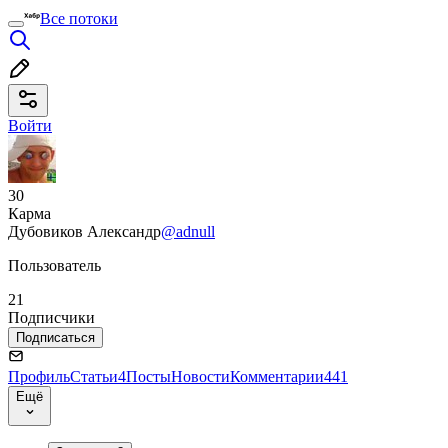
Все потоки
Войти
30
Карма
Дубовиков Александр
@adnull
Пользователь
21
Подписчики
Подписаться
Профиль
Статьи
4
Посты
Новости
Комментарии
441
Ещё