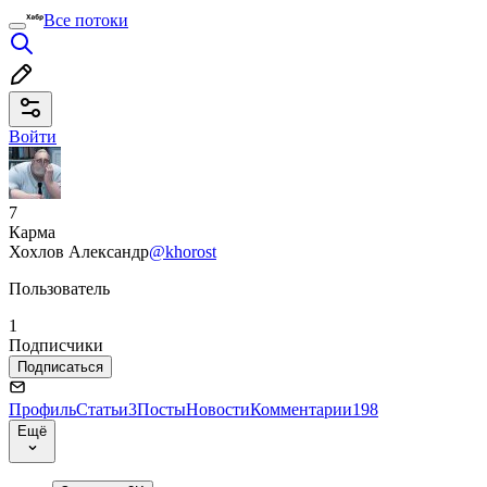
Все потоки
Войти
7
Карма
Хохлов Александр
@khorost
Пользователь
1
Подписчики
Подписаться
Профиль
Статьи
3
Посты
Новости
Комментарии
198
Ещё