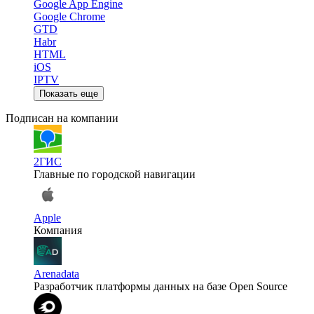
Google App Engine
Google Chrome
GTD
Habr
HTML
iOS
IPTV
Показать еще
Подписан на компании
2ГИС
Главные по городской навигации
Apple
Компания
Arenadata
Разработчик платформы данных на базе Open Source