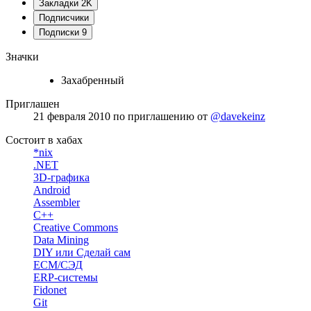
Закладки
2K
Подписчики
Подписки
9
Значки
Захабренный
Приглашен
21 февраля 2010
по приглашению от
@davekeinz
Состоит в хабах
*nix
.NET
3D-графика
Android
Assembler
C++
Creative Commons
Data Mining
DIY или Сделай сам
ECM/СЭД
ERP-системы
Fidonet
Git