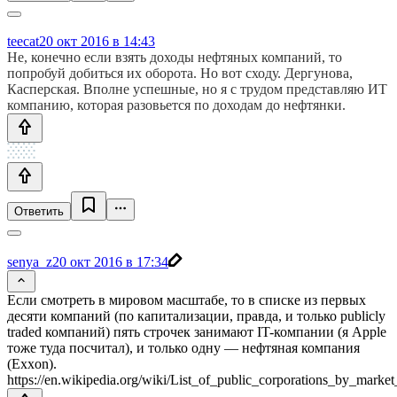
teecat
20 окт 2016 в 14:43
Не, конечно если взять доходы нефтяных компаний, то
попробуй добиться их оборота. Но вот сходу. Дергунова,
Касперская. Вполне успешные, но я с трудом представляю ИТ
компанию, которая разовьется по доходам до нефтянки.
Ответить
senya_z
20 окт 2016 в 17:34
Если смотреть в мировом масштабе, то в списке из первых
десяти компаний (по капитализации, правда, и только publicly
traded компаний) пять строчек занимают IT-компании (я Apple
тоже туда посчитал), и только одну — нефтяная компания
(Exxon).
https://en.wikipedia.org/wiki/List_of_public_corporations_by_market_