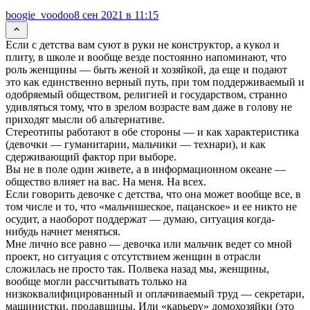
boogie_voodoo
8 сен 2021 в 11:15
Если с детства вам суют в руки не конструктор, а кукол и
плиту, в школе и вообще везде постоянно напоминают, что
роль женщины — быть женой и хозяйкой, да еще и подают
это как единственно верный путь, при том поддерживаемый и
одобряемый обществом, религией и государством, странно
удивляться тому, что в зрелом возрасте вам даже в голову не
приходят мысли об альтернативе.
Стереотипы работают в обе стороны — и как характеристика
(девочки — гуманитарии, мальчики — технари), и как
сдерживающий фактор при выборе.
Вы не в поле один живете, а в информационном океане —
общество влияет на вас. На меня. На всех.
Если говорить девочке с детства, что она может вообще все, в
том числе и то, что «мальчишеское, пацанское» и ее никто не
осудит, а наоборот поддержат — думаю, ситуация когда-
нибудь начнет меняться.
Мне лично все равно — девочка или мальчик ведет со мной
проект, но ситуация с отсутствием женщин в отрасли
сложилась не просто так. Полвека назад мы, женщины,
вообще могли рассчитывать только на
низкоквалифицированный и оплачиваемый труд — секретари,
машинистки, продавщицы. Или «карьеру» домохозяйки (это