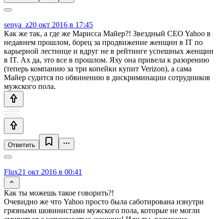
senya_z
20 окт 2016 в 17:45
Как же так, а где же Марисса Майер?! Звездный CEO Yahoo в
недавнем прошлом, борец за продвижение женщин в IT по
карьерной лестнице и вдруг не в рейтинге успешных женщин
в IT. Ах да, это все в прошлом. Яху она привела к разорению
(теперь компанию за три копейки купит Verizon), а сама
Майер судится по обвинению в дискриминации сотрудников
мужского пола.
Ответить
Flux
21 окт 2016 в 00:41
Как ты можешь такое говорить?!
Очевидно же что Yahoo просто была саботирована изнутри
грязными шовинистами мужского пола, которые не могли