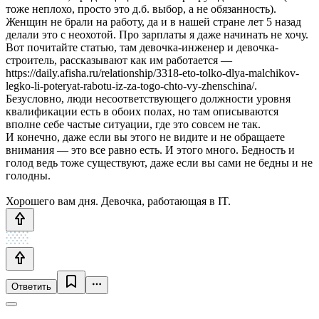
тоже неплохо, просто это д.б. выбор, а не обязанность).
Женщин не брали на работу, да и в нашей стране лет 5 назад
делали это с неохотой. Про зарплаты я даже начинать не хочу.
Вот почитайте статью, там девочка-инженер и девочка-
строитель, рассказывают как им работается —
https://daily.afisha.ru/relationship/3318-eto-tolko-dlya-malchikov-
legko-li-poteryat-rabotu-iz-za-togo-chto-vy-zhenschina/.
Безусловно, люди несоответствующего должности уровня
квалификации есть в обоих полах, но там описываются
вполне себе частые ситуации, где это совсем не так.
И конечно, даже если вы этого не видите и не обращаете
внимания — это все равно есть. И этого много. Бедность и
голод ведь тоже существуют, даже если вы сами не бедны и не
голодны.
Хорошего вам дня. Девочка, работающая в IT.
Ответить