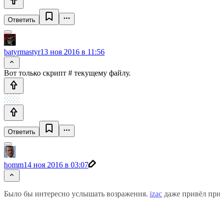
Ответить
batyrmastyr
13 ноя 2016 в 11:56
Вот только скрипт # текущему файлу.
Ответить
homm
14 ноя 2016 в 03:07
Было бы интересно услышать возражения.
izac
даже привёл при