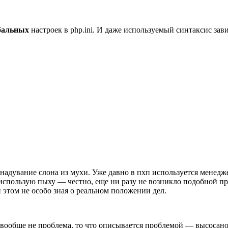
бальных
настроек в php.ini. И даже используемый синтаксис зав
е надувание слона из мухи. Уже давно в пхп используется менедж
же использую пыху — честно, еще ни разу не возникло подобной 
и этом не особо зная о реальном положении дел.
 вообще не проблема, то что описывается проблемой — высосано 