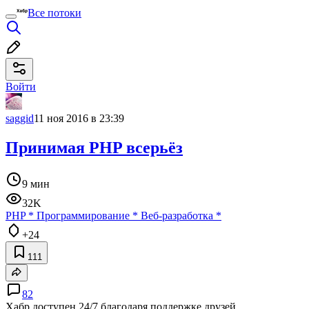
Все потоки
Войти
saggid
11 ноя 2016 в 23:39
Принимая PHP всерьёз
9 мин
32K
PHP
*
Программирование
*
Веб-разработка
*
+24
111
82
Хабр доступен 24/7 благодаря поддержке друзей