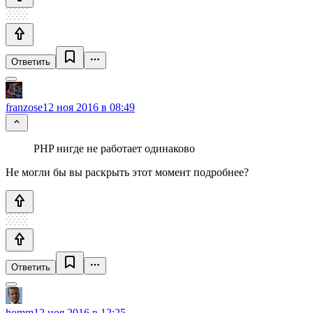
Ответить
franzose
12 ноя 2016 в 08:49
PHP нигде не работает одинаково
Не могли бы вы раскрыть этот момент подробнее?
Ответить
homm
12 ноя 2016 в 12:25