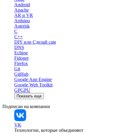
Android
Apache
AR и VR
Arduino
Asterisk
C
C++
DIY или Сделай сам
DNS
Eclipse
Fidonet
Firefox
Git
GitHub
Google App Engine
Google Web Toolkit
GPGPU
Показать еще
Подписан на компании
VK
Технологии, которые объединяют