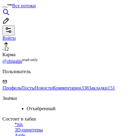
Все потоки
Войти
-12
Карма
read⁠-⁠only
@zhigalin
Пользователь
Профиль
Посты
Новости
Комментарии
338
Закладки
151
Значки
Отхабренный
Состоит в хабах
*nix
3D-принтеры
Agile