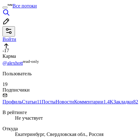
Все потоки
Войти
-17
Карма
read⁠-⁠only
@alexhott
Пользователь
19
Подписчики
Профиль
Статьи
11
Посты
Новости
Комментарии
1.4K
Закладки
82
В рейтинге
Не участвует
Откуда
Екатеринбург, Свердловская обл., Россия