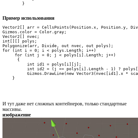
        }
Пример использования
Vector2[] arr = CellsPoints(Position.x, Position.y, Div
Gizmos.color = Color.gray;

Vector2[] nvec;

int[][] polys;

Polygonize(arr, Divide, out nvec, out polys);

for (int i = 0; i < polys.Length; i++)

     for (int j = 0; j < polys[i].Length; j++)

      {

          int id1 = polys[i][j];

          int id2 = (j == polys[i].Length - 1) ? polys[
          Gizmos.DrawLine(new Vector3(nvec[id1].x * sca
И тут даже нет сложных контейнеров, только стандартные
массивы.
изображение