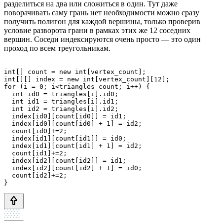
разделиться на два или сложиться в один. Тут даже
поворачивать саму грань нет необходимости можно сразу
получить полигон для каждой вершины, только проверив
условие разворота грани в рамках этих же 12 соседних
вершин. Соседи индексируются очень просто — это один
проход по всем треугольникам.
int[] count = new int[vertex_count];

int[][] index = new int[vertex_count][12];

for (i = 0; i<triangles_count; i++) {

  int id0 = triangles[i].id0;

  int id1 = triangles[i].id1;

  int id2 = triangles[i].id2;

  index[id0][count[id0]] = id1;

  index[id0][count[id0] + 1] = id2;

  count[id0]+=2;

  index[id1][count[id1]] = id0;

  index[id1][count[id1] + 1] = id2;

  count[id1]+=2;

  index[id2][count[id2]] = id1;

  index[id2][count[id2] + 1] = id0;

  count[id2]+=2;

}