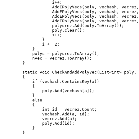
                    i++;

                    AddEPolyVecs(poly, vechash, vecrez,
                    AddEPolyVecs(poly, vechash, vecrez,
                    AddEPolyVecs(poly, vechash, vecrez,
                    AddEPolyVecs(poly, vechash, vecrez,
                    polysrez.Add(poly.ToArray());

                    poly.Clear();

                    i++;

                }

                i += 2;

            }

            polys = polysrez.ToArray();

            nvec = vecrez.ToArray();

        }

        static void CheckAndAddPolyVec(List<int> poly, 
        {

            if (vechash.ContainsKey(a))

            {

                poly.Add(vechash[a]);

            }

            else

            {

                int id = vecrez.Count;

                vechash.Add(a, id);

                vecrez.Add(a);

                poly.Add(id);

            }

        }
