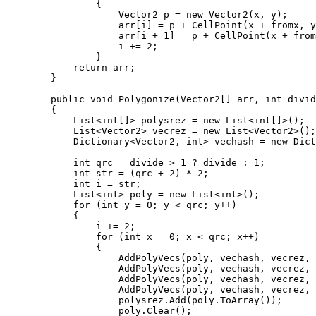
                {

                    Vector2 p = new Vector2(x, y);

                    arr[i] = p + CellPoint(x + fromx, y
                    arr[i + 1] = p + CellPoint(x + from
                    i += 2;

                }

            return arr;

        }

        public void Polygonize(Vector2[] arr, int divid
        {

            List<int[]> polysrez = new List<int[]>();

            List<Vector2> vecrez = new List<Vector2>();

            Dictionary<Vector2, int> vechash = new Dict
            int qrc = divide > 1 ? divide : 1;

            int str = (qrc + 2) * 2;

            int i = str;

            List<int> poly = new List<int>();

            for (int y = 0; y < qrc; y++)

            {

                i += 2;

                for (int x = 0; x < qrc; x++)

                {

                    AddPolyVecs(poly, vechash, vecrez, 
                    AddPolyVecs(poly, vechash, vecrez, 
                    AddPolyVecs(poly, vechash, vecrez, 
                    AddPolyVecs(poly, vechash, vecrez, 
                    polysrez.Add(poly.ToArray());

                    poly.Clear();
