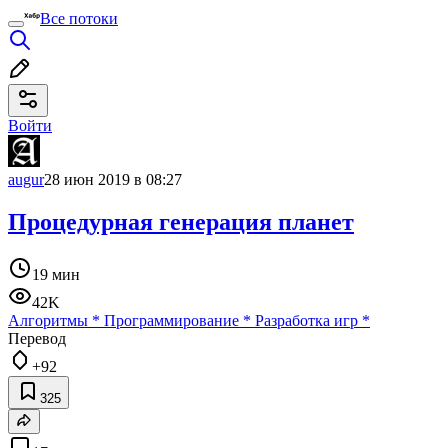
Все потоки
Войти
augur
28 июн 2019 в 08:27
Процедурная генерация планет
19 мин
42K
Алгоритмы
*
Программирование
*
Разработка игр
*
Перевод
+92
325