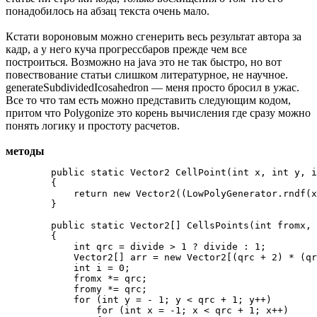
понадобилось на абзац текста очень мало.
Кстати вороновым можно сгенерить весь результат автора за
кадр, а у него куча прогрессбаров прежде чем все
построиться. Возможно на java это не так быстро, но вот
повествование статьи слишком литературное, не научное.
generateSubdividedIcosahedron — меня просто бросил в ужас.
Все то что там есть можно представить следующим кодом,
притом что Polygonize это корень вычисления где сразу можно
понять логику и простоту расчетов.
методы
        public static Vector2 CellPoint(int x, int y, i
        {

            return new Vector2((LowPolyGenerator.rndf(x
        }

        public static Vector2[] CellsPoints(int fromx, 
        {

            int qrc = divide > 1 ? divide : 1;

            Vector2[] arr = new Vector2[(qrc + 2) * (qr
            int i = 0;

            fromx *= qrc;

            fromy *= qrc;

            for (int y = - 1; y < qrc + 1; y++)

                for (int x = -1; x < qrc + 1; x++)
