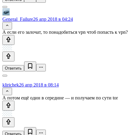
General_Failure
26 апр 2018 в 04:24
А если его залочат, то понадобиться vpn чтоб попасть к vpn?
Ответить
klirichek
26 апр 2018 в 08:14
А потом ещё один в середине — и получаем по сути tor
Ответить