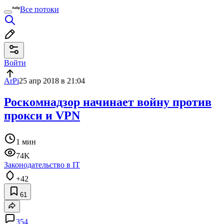
Все потоки
Войти
ArPi
25 апр 2018 в 21:04
Роскомнадзор начинает войну против
прокси и VPN
1 мин
74K
Законодательство в IT
+42
61
354