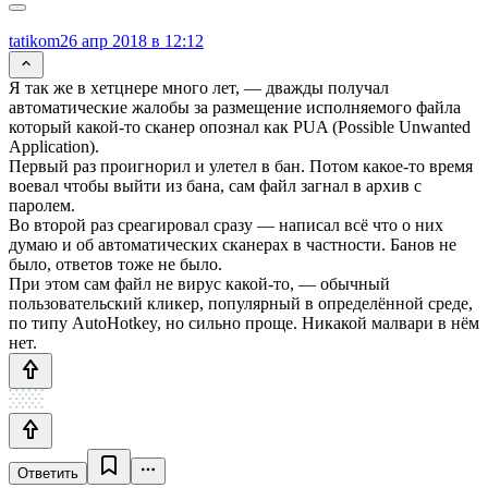
tatikom
26 апр 2018 в 12:12
Я так же в хетцнере много лет, — дважды получал
автоматические жалобы за размещение исполняемого файла
который какой-то сканер опознал как PUA (Possible Unwanted
Application).
Первый раз проигнорил и улетел в бан. Потом какое-то время
воевал чтобы выйти из бана, сам файл загнал в архив с
паролем.
Во второй раз среагировал сразу — написал всё что о них
думаю и об автоматических сканерах в частности. Банов не
было, ответов тоже не было.
При этом сам файл не вирус какой-то, — обычный
пользовательский кликер, популярный в определённой среде,
по типу AutoHotkey, но сильно проще. Никакой малвари в нём
нет.
Ответить