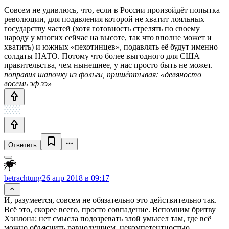
Совсем не удивлюсь, что, если в России произойдёт попытка
революции, для подавления которой не хватит лояльных
государству частей (хотя готовность стрелять по своему
народу у многих сейчас на высоте, так что вполне может и
хватить) и южных «пехотинцев», подавлять её будут именно
солдаты НАТО. Потому что более выгодного для США
правительства, чем нынешнее, у нас просто быть не может.
поправил шапочку из фольги, пришёптывая: «девяносто
восемь эф зэ»
Ответить
betrachtung
26 апр 2018 в 09:17
И, разумеется, совсем не обязательно это действительно так.
Всё это, скорее всего, просто совпадение. Вспомним бритву
Хэнлона: нет смысла подозревать злой умысел там, где всё
можно объяснить равнодушием, некомпетентностью,