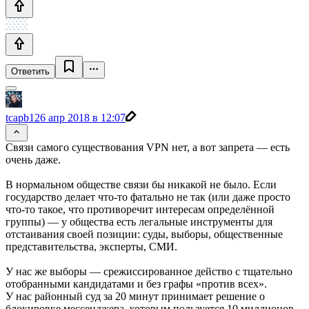
Ответить
tcapb1
26 апр 2018 в 12:07
Связи самого существования VPN нет, а вот запрета — есть
очень даже.
В нормальном обществе связи бы никакой не было. Если
государство делает что-то фатально не так (или даже просто
что-то такое, что противоречит интересам определённой
группы) — у общества есть легальные инструменты для
отстаивания своей позиции: суды, выборы, общественные
представительства, эксперты, СМИ.
У нас же выборы — срежиссированное действо с тщательно
отобранными кандидатами и без графы «против всех».
У нас районный суд за 20 минут принимает решение о
блокировке мессенджера, которым пользуется 10 миллионов