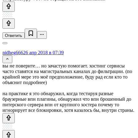
Ответить
nidheg666
26 апр 2018 в 07:39
вы не поверите… но зачастую помогает. хостинг сервисы
часто ставятся на магистральных каналах до фильтрации. (по
крайней мере это моё предположение, буду рад если кто то
объяснит подробнее)
на практике я это обнаружил, когда тестируя разные
браузерные впн плагины, обнаружил что впн брошенный до
питерского сервера впн от крупного хостера почему то
игнорирует все блокировки, хотя казалось бы, внутри страны.