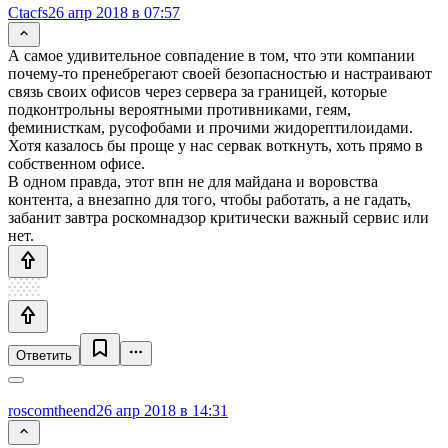
Ctacfs
26 апр 2018 в 07:57
А самое удивительное совпадение в том, что эти компании
почему-то пренебрегают своей безопасностью и настраивают
связь своих офисов через сервера за границей, которые
подконтрольны вероятными противниками, геям,
феминисткам, русофобами и прочими жидорептилоидами.
Хотя казалось бы проще у нас сервак воткнуть, хоть прямо в
собственном офисе.
В одном правда, этот впн не для майдана и воровства
контента, а внезапно для того, чтобы работать, а не гадать,
забанит завтра роскомнадзор критически важный сервис или
нет.
Ответить
roscomtheend
26 апр 2018 в 14:31