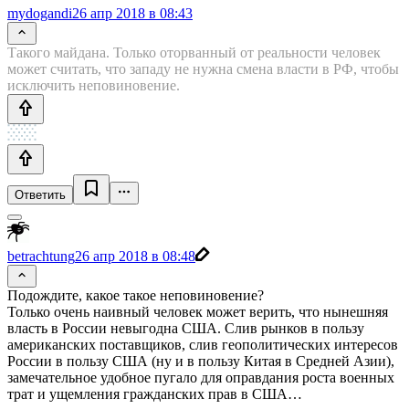
mydogandi
26 апр 2018 в 08:43
Такого майдана. Только оторванный от реальности человек
может считать, что западу не нужна смена власти в РФ, чтобы
исключить неповиновение.
Ответить
betrachtung
26 апр 2018 в 08:48
Подождите, какое такое неповиновение?
Только очень наивный человек может верить, что нынешняя
власть в России невыгодна США. Слив рынков в пользу
американских поставщиков, слив геополитических интересов
России в пользу США (ну и в пользу Китая в Средней Азии),
замечательное удобное пугало для оправдания роста военных
трат и ущемления гражданских прав в США…