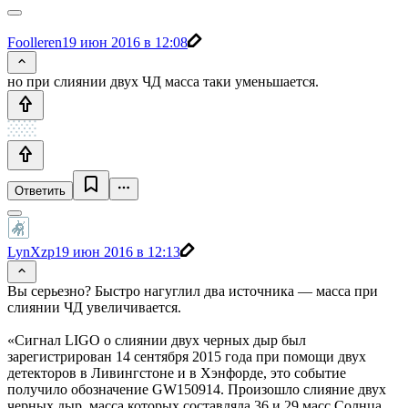
Foolleren
19 июн 2016 в 12:08
но при слиянии двух ЧД масса таки уменьшается.
Ответить
LynXzp
19 июн 2016 в 12:13
Вы серьезно? Быстро нагуглил два источника — масса при
слиянии ЧД увеличивается.
«Сигнал LIGO о слиянии двух черных дыр был
зарегистрирован 14 сентября 2015 года при помощи двух
детекторов в Ливингстоне и в Хэнфорде, это событие
получило обозначение GW150914. Произошло слияние двух
черных дыр, масса которых составляла 36 и 29 масс Солнца,