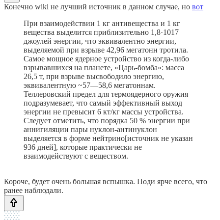
Конечно wiki не лучший источник в данном случае, но
вот
При взаимодействии 1 кг антивещества и 1 кг
вещества выделится приблизительно 1,8·1017
джоулей энергии, что эквивалентно энергии,
выделяемой при взрыве 42,96 мегатонн тротила.
Самое мощное ядерное устройство из когда-либо
взрывавшихся на планете, «Царь-бомба»: масса
26,5 т, при взрыве высвободило энергию,
эквивалентную ~57—58,6 мегатоннам.
Теллеровский предел для термоядерного оружия
подразумевает, что самый эффективный выход
энергии не превысит 6 кт/кг массы устройства.
Следует отметить, что порядка 50 % энергии при
аннигиляции пары нуклон-антинуклон
выделяется в форме нейтрино[источник не указан
936 дней], которые практически не
взаимодействуют с веществом.
Короче, будет очень большая вспышка. Поди ярче всего, что
ранее наблюдали.