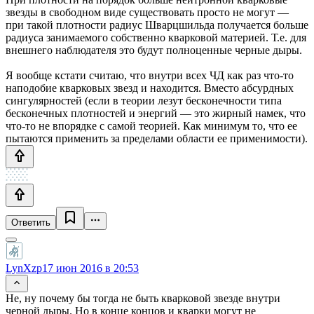
звезды в свободном виде существовать просто не могут —
при такой плотности радиус Шварцшильда получается больше
радиуса занимаемого собственно кварковой материей. Т.е. для
внешнего наблюдателя это будут полноценные черные дыры.
Я вообще кстати считаю, что внутри всех ЧД как раз что-то
наподобие кварковых звезд и находится. Вместо абсурдных
сингулярностей (если в теории лезут бесконечности типа
бесконечных плотностей и энергий — это жирный намек, что
что-то не впорядке с самой теорией. Как минимум то, что ее
пытаются применить за пределами области ее применимости).
Ответить
LynXzp
17 июн 2016 в 20:53
Не, ну почему бы тогда не быть кварковой звезде внутри
черной дыры. Но в конце концов и кварки могут не