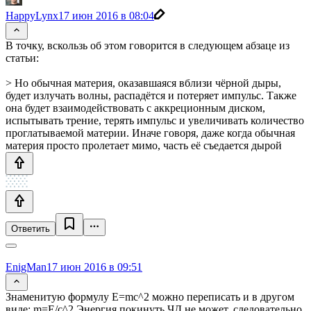
HappyLynx
17 июн 2016 в 08:04
В точку, вскользь об этом говорится в следующем абзаце из
статьи:
> Но обычная материя, оказавшаяся вблизи чёрной дыры,
будет излучать волны, распадётся и потеряет импульс. Также
она будет взаимодействовать с аккреционным диском,
испытывать трение, терять импульс и увеличивать количество
проглатываемой материи. Иначе говоря, даже когда обычная
материя просто пролетает мимо, часть её съедается дырой
Ответить
EnigMan
17 июн 2016 в 09:51
Знаменитую формулу E=mc^2 можно переписать и в другом
виде: m=E/c^2 Энергия покинуть ЧД не может, следовательно