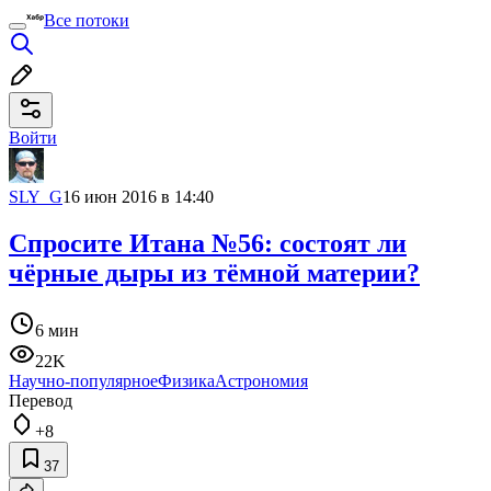
Все потоки
Войти
SLY_G
16 июн 2016 в 14:40
Спросите Итана №56: состоят ли
чёрные дыры из тёмной материи?
6 мин
22K
Научно-популярное
Физика
Астрономия
Перевод
+8
37