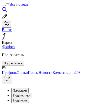
Все потоки
Войти
3
Карма
@strlock
Пользователь
Подписаться
Профиль
Статьи
Посты
Новости
Комментарии
208
Ещё
Закладки
Подписчики
Подписки