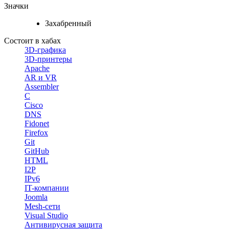
Значки
Захабренный
Состоит в хабах
3D-графика
3D-принтеры
Apache
AR и VR
Assembler
C
Cisco
DNS
Fidonet
Firefox
Git
GitHub
HTML
I2P
IPv6
IT-компании
Joomla
Mesh-сети
Visual Studio
Антивирусная защита