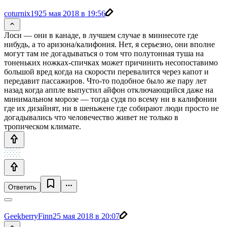
coturnix19
25 мая 2018 в 19:56
Лоси — они в канаде, в лучшем случае в миннесоте где
нибудь, а то аризона/калифония. Нет, я серьезно, они вполне
могут там не догадываться о том что полутонная туша на
тоненьких ножках-спичках может причинить несопоставимо
большой вред когда на скорости перевалится через капот и
передавит пассажиров. Что-то подобное было же пару лет
назад когда аппле выпустил айфон отключающийся даже на
минимальном морозе — тогда судя по всему ни в калифонии
где их дизайнят, ни в шеньжене где собирают люди просто не
догадывались что человечество живет не только в
тропическом климате.
Ответить
GeekberryFinn
25 мая 2018 в 20:07