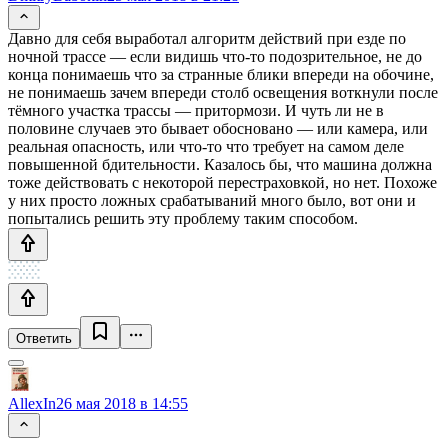
Давно для себя выработал алгоритм действий при езде по
ночной трассе — если видишь что-то подозрительное, не до
конца понимаешь что за странные блики впереди на обочине,
не понимаешь зачем впереди столб освещения воткнули после
тёмного участка трассы — притормози. И чуть ли не в
половине случаев это бывает обосновано — или камера, или
реальная опасность, или что-то что требует на самом деле
повышенной бдительности. Казалось бы, что машина должна
тоже действовать с некоторой перестраховкой, но нет. Похоже
у них просто ложных срабатываний много было, вот они и
попытались решить эту проблему таким способом.
Ответить
AllexIn
26 мая 2018 в 14:55