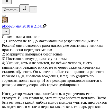
Ответить
ploop
25 мая 2018 в 21:41
С ними масса нюансов:
1) Скорости не те. До максимальной разрешенной (60ти в
России) они позволяют разогнаться уже опытным ученикам
практически перед экзаменом
2) Маршруты выбирают безопасные
3) Постоянно ведут диалог с учеником
4) Ученик, хоть и не опытен, но всё-же человек, и его
внимание и реакцию никто не отменял даже на начальных
стадиях обучения. Он может ошибиться в принятии решения
касаемо ПДД, нюансов вождения, и т.д., но ударить по
тормозам может всегда. И эта реакция приплюсовывается к
реакции инструктора, ибо тормоз дублирован.
Инструктор может тоже ошибаться, и уже ученик его
страхует. И, как правило, этот тандем работает неплохо. Часто
бывает, когда какой-нибудь идиот пришел учиться, инструктор
выходит весь в мыле и пересказывает весь словарь русского