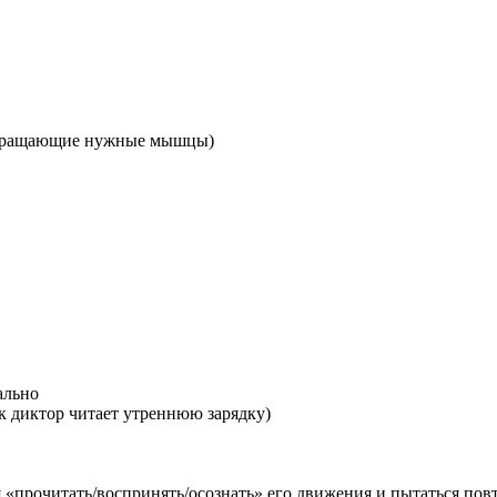
 сокращающие нужные мышцы)
ально
к диктор читает утреннюю зарядку)
я «прочитать/воспринять/осознать» его движения и пытаться пов