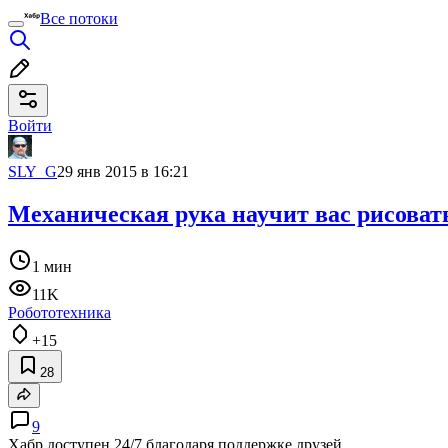
Все потоки
Войти
SLY_G
29 янв 2015 в 16:21
Механическая рука научит вас рисоват
1 мин
11K
Робототехника
+15
28
9
Хабр доступен 24/7 благодаря поддержке друзей