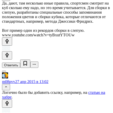
Да, дают, там несколько иные правила, спортсмен смотрит на
куб сколько ему надо, но это время учитывается. Для сборки в
слепую, разработаны специальные способы запоминания
положения цветов и сборки кубика, которые отличаются от
стандартных, например, метода Джессики Фридрих.
Вот пример один из рекордов сборки в слепую.
www.youtube.com/watch?v=tyBxutYTOUw
Ответить
m08pvv
27 апр 2015 в 13:02
Логично было бы добавить ссылку, например, на
статью на
хабре
.