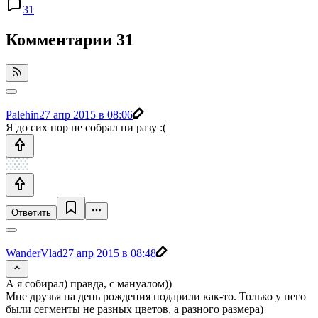
31
Комментарии
31
Palehin
27 апр 2015 в 08:06
Я до сих пор не собрал ни разу :(
Ответить
WanderVlad
27 апр 2015 в 08:48
А я собирал) правда, с мануалом))
Мне друзья на день рождения подарили как-то. Только у него
были сегменты не разных цветов, а разного размера)