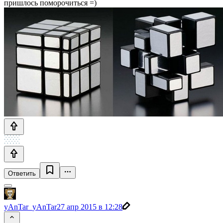
пришлось поморочиться =)
Ответить
yAnTar_yAnTar
27 апр 2015 в 12:28