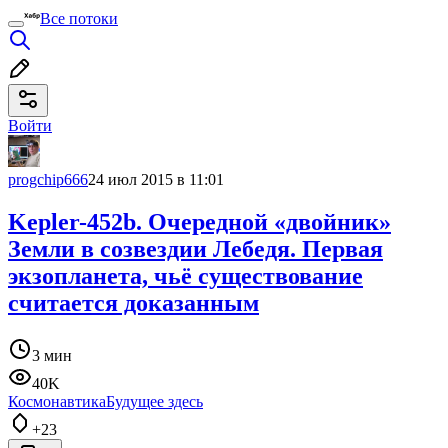
Все потоки
Войти
progchip666
24 июл 2015 в 11:01
Kepler-452b. Очередной «двойник»
Земли в созвездии Лебедя. Первая
экзопланета, чьё существование
считается доказанным
3 мин
40K
Космонавтика
Будущее здесь
+23