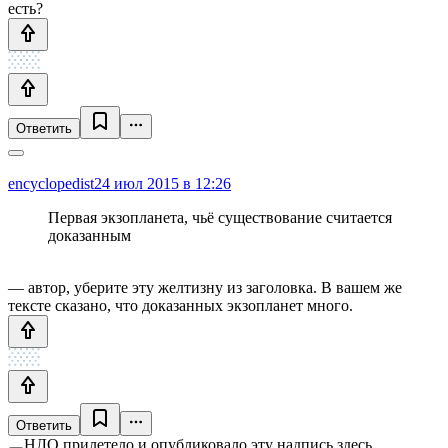
есть?
Ответить
encyclopedist
24 июл 2015 в 12:26
Первая экзопланета, чьё существование считается
доказанным
— автор, уберите эту желтизну из заголовка. В вашем же
тексте сказано, что доказанных экзопланет много.
Ответить
НЛО прилетело и опубликовало эту надпись здесь