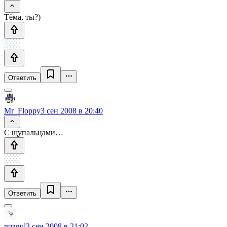
Тёма, ты?)
Ответить
Mr_Floppy
3 сен 2008 в 20:40
С щупальцами…
Ответить
nuzgul
3 сен 2008 в 21:02