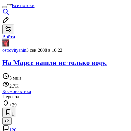
Все потоки
Войти
ostrovityanin
3 сен 2008 в 10:22
На Марсе нашли не только воду.
3 мин
2.7K
Космонавтика
Перевод
+29
1
120