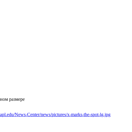
ьном размере
uapl.edu/News-Center/news/pictures/x-marks-the-spot-lg.jpg