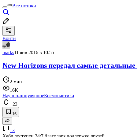
Все потоки
Войти
marks
11 янв 2016 в 10:55
New Horizons передал самые детальные 
2 мин
16K
Научно-популярное
Космонавтика
+23
16
13
Хабр доступен 24/7 благодаря поддержке друзей