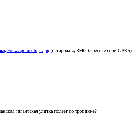
image/new.sputnik.top_.jpg
(осторожно, 8Мб, берегите свой GPRS)
анская гигантская улитка ползёт по тропинке?