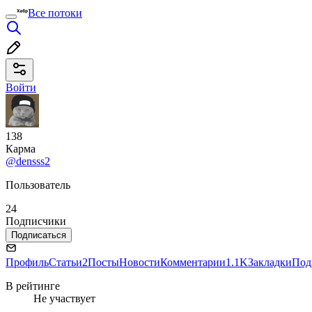
Все потоки
Войти
138
Карма
@densss2
Пользователь
24
Подписчики
Подписаться
Профиль
Статьи
2
Посты
Новости
Комментарии
1.1K
Закладки
Под
В рейтинге
Не участвует