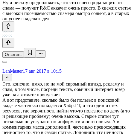
Ну и рискну предположить, что это своего рода защита от
спама — получит R&C аккаунт очень просто. В свежих статья
с высокой посещаемостью спамера быстро сольют, а в старых
он успеет наделать дел.
Ответить
LanMaster
17 авг 2017 в 10:15
Это, конечно, имхо, но на мой скромный взгляд, рекламу и
спам, в том числе, посреди текста, обычный интернет-юзер
уже на автомате пропускает.
А вот представьте, сколько было бы пользы: в поисковой
выдаче частенько попадается Хабр-ГТ, и это один из тех
ресурсов, где вероятность найти что-то полезное по делу (а то
и решающее проблему) очень высока. Старые статьи тут
нисколько не уступают по информативности новым. А в
комментариях масса дополнений, частенько превосходящих
ценностью то, что в самой статье. Дополнять эту ценность