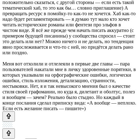
положительно сказаться, с другой стороны — если есть такой
тематический хаб, то это как бы… словно приглашение) А
превращать ресурс в помойку-то как-то не хочется. Хаб как-то
надо будет регламентировать — я думаю тут мало кто хочет
читать исторические романы или фентези про эльфов в
чистом виде. Я всё же прежде чем начать писать аккуратно (с
примером будущей писанины) у сообщества спросил — стоит
это делать или нет? Можно ничего и не делать, но тенденция
явно прослеживается и что-то с ней, но придётся делать рано
или поздно.
Меня вот отхолили и отлелеяли в первые две главы — пара
пользователей накатали мне в личку здоровенные порятнки, в
которых указывали на орфографические ошибки, логически
ошибки, стиль изложения, детализацию, странности,
нестыковки. Нет, я и так невысокого мнения был о качестве
стиля своей графомании, но куда я, дилетант и оболтус, полез
и вообщем — зачем? Реально было стыдно. Но каждый в
конце послания сделал приписку вида: «А вообще — неплохо.
Если есть желание писать — пишите»)