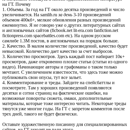
на ГТ. Почему
1. Объемы. За год на ГТ около десятка произведений и число
увеличивается. На samlib.ru
за день
3-10 произведений
объемом 400кб+, мелкие обновления разных произведений
ежеминутно. Я не говорю уже о других литературных сайтах
и англоязычных сайтов (ficbook.net lit-era.com fanfiction.net
fictionpress.com spacebattles.com etc). На одном русском
самлибе 1.3M постов, в англоязычных на порядок больше.
2. Качество. В малом количестве произведений, качество будет
невысокой. Количество дает качество за счет выбросов.
3. Количество просмотров. Здесь каждый пост набирает 10к+
просмотров, даже откровенно плохие статьи (статьи из одного
видео). Начинающие авторы и графоманы о таком только
мечтают. С увеличением известности, что здесь тоже можно
публиковать свои опусы, тут все зальет.
4. Комментирование и треды. Зайдите на спейсбаттлы и
посмотрите. Там у хороших произведений появляются
десятки и сотни страниц на фактические ошибки, на
возможные повороты сюжета, омаки, дополнительные
материалы, которые тоже интересно читать. Некоторые треды
тянутся уже многие годы. На ГТ с запретом комментов после
трех дней, такого не будет физически.
Оставьте художественную писанину для специализированных
сайтов, на ГТ заходят не ради этого.