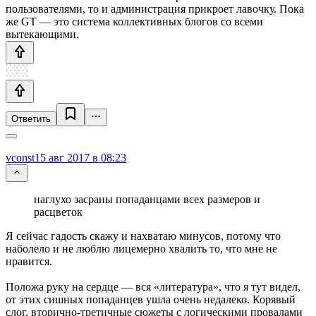
пользователями, то и администрация прикроет лавочку. Пока
же GT — это система коллективных блогов со всеми
вытекающими.
Ответить
vconst
15 авг 2017 в 08:23
наглухо засраны попаданцами всех размеров и
расцветок
Я сейчас гадость скажу и нахватаю минусов, потому что
наболело и не люблю лицемерно хвалить то, что мне не
нравится.
Положа руку на сердце — вся «литература», что я тут видел,
от этих сишных попаданцев ушла очень недалеко. Корявый
слог, вторично-третичные сюжеты с логическими провалами