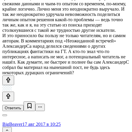
свежими данными и чьим-то опытом со временем, по-моему,
крайне логично. Лично меня это неоднократно выручало. И
так же неоднократно удручала невозможность поделиться
личным опытом решения какой-то проблемы — ведь точно
так же, как и я, на эту статью из поиска приходят
столкнувшиеся с такой же трудностью другие искатели.
И это приносило бы пользу не только читателям, но и самим
авторам. В комментариях под «Неожиданной встречей»
АлександерСа народ делился сведениями о других
публикациях фантастики на ГТ. А кто-то знал что-то
интересное, а написать не мог, а потенциальный читатель не
нашёл. Как думаете, не быстрее и полнее бы сам АлександерС
собрал бы материал на нынешний пост, не будь здесь
некоторых дурацких ограничений?
Ответить
BigBeaver
17 авг 2017 в 10:25