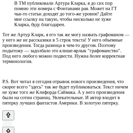
В ТМ публиковали Артура Кларка, я до сих пор
помню эти номера с Фонтанами рая. Может на ГТ
чьи-то статьи доходят до того-же уровня? Дайте
мне ссылку на такую, чтобы нисколько не хуже
Кларка, буду благодарен.
Тот же Артур Кларк, я его так же могу назвать графоманом —
у него же не рассказики в 5 строк текста! У него объемные
произведения. Тогда разница в чем-то другом. Поэтому
подытожу — задолбало это клише-ярлык "графоманство".
Под него любого можно подвести. Нужна более корректная
терминология.
P.S. Вот читал я сегодня отрывок нового произведения, что
скорее всего "здесь" так же будет публиковаться. Текст ничем
не хуже того же Клифорда Саймака. А у него произведения
были на сотни страниц. Увлекательные. И автор входит в
пятерку лучших фантастов Америки. В золотую пятерку.