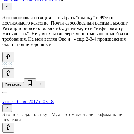
Это однобокая позиция — выбрать "планку" в 99% от
достижимого качества. Почти своеобразный расизм выходит.
Раз априори все остальные будут ниже, то и "нефиг вам тут
жить
делать". Не у всех такие черезмерно завышенные
бзики
требования. На мой взгляд Око и +- еще 2-3-4 произведения
были вполне хорошими.
Ответить
vconst
16 авг 2017 в 03:18
Это не я задал планку ТМ, а в этом журнале графомань не
печатали.