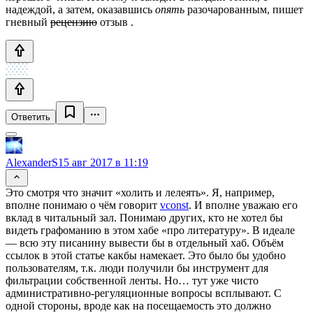
надеждой, а затем, оказавшись
опять
разочарованным, пишет
гневный
рецензию
отзыв .
Ответить
AlexanderS
15 авг 2017 в 11:19
Это смотря что значит «холить и лелеять». Я, например,
вполне понимаю о чём говорит
vconst
. И вполне уважаю его
вклад в читальный зал. Понимаю других, кто не хотел бы
видеть графоманию в этом хабе «про литературу». В идеале
— всю эту писанину вывести бы в отдельный хаб. Объём
ссылок в этой статье какбы намекает. Это было бы удобно
пользователям, т.к. люди получили бы инструмент для
фильтрации собственной ленты. Но… тут уже чисто
административно-регуляционные вопросы всплывают. С
одной стороны, вроде как на посещаемость это должно