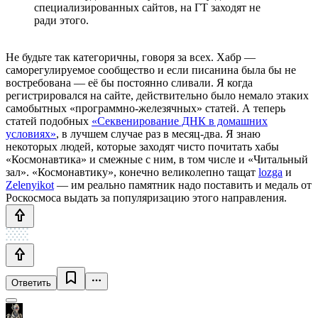
специализированных сайтов, на ГТ заходят не
ради этого.
Не будьте так категоричны, говоря за всех. Хабр —
саморегулируемое сообщество и если писанина была бы не
востребована — её бы постоянно сливали. Я когда
регистрировался на сайте, действительно было немало этаких
самобытных «программно-железячных» статей. А теперь
статей подобных
«Секвенирование ДНК в домашних
условиях»
, в лучшем случае раз в месяц-два. Я знаю
некоторых людей, которые заходят чисто почитать хабы
«Космонавтика» и смежные с ним, в том числе и «Читальный
зал». «Космонавтику», конечно великолепно тащат
lozga
и
Zelenyikot
— им реально памятник надо поставить и медаль от
Роскосмоса выдать за популяризацию этого направления.
Ответить