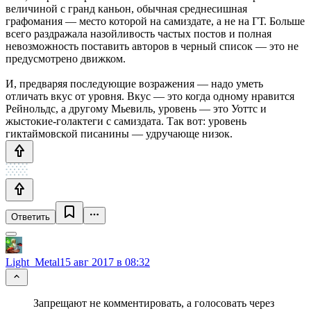
величиной с гранд каньон, обычная среднесишная
графомания — место которой на самиздате, а не на ГТ. Больше
всего раздражала назойливость частых постов и полная
невозможность поставить авторов в черный список — это не
предусмотрено движком.
И, предваряя последующие возражения — надо уметь
отличать вкус от уровня. Вкус — это когда одному нравится
Рейнольдс, а другому Мьевиль, уровень — это Уоттс и
жыстокие-голактеги с самиздата. Так вот: уровень
гиктаймовской писанины — удручающе низок.
Ответить
Light_Metal
15 авг 2017 в 08:32
Запрещают не комментировать, а голосовать через