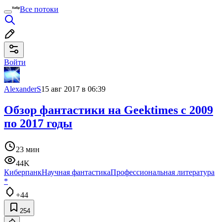
Все потоки
Войти
AlexanderS
15 авг 2017 в 06:39
Обзор фантастики на Geektimes с 2009
по 2017 годы
23 мин
44K
Киберпанк
Научная фантастика
Профессиональная литература
*
+44
254