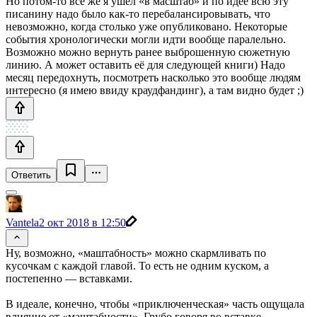
Но потом-то всё же я ушёл «в масштаб» и по идее всю эту
писанину надо было как-то перебалансировывать, что
невозможно, когда столько уже опубликовано. Некоторые
события хронологически могли идти вообще паралельно.
Возможно можно вернуть ранее выброшенную сюжетную
линию. А может оставить её для следующей книги) Надо
месяц передохнуть, посмотреть насколько это вообще людям
интересно (я имею ввиду краудфандинг), а там видно будет ;)
Ответить
Vantela
2 окт 2018 в 12:50
Ну, возможно, «маштабность» можно скармливать по
кусочкам с каждой главой. То есть не одним куском, а
постепенно — вставками.
В идеале, конечно, чтобы «приключенческая» часть ощущала
влияние от «маштабности». Грубо говоря во вставке