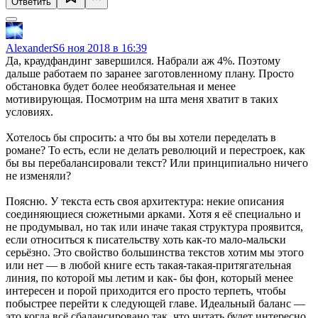
Ответить
AlexanderS
6 ноя 2018 в 16:39
Да, краудфандинг завершился. Набрали аж 4%. Поэтому
дальше работаем по заранее заготовленному плану. Просто
обстановка будет более необязательная и менее
мотивирующая. Посмотрим на шта меня хватит в таких
условиях.
Хотелось бы спросить: а что бы вы хотели переделать в
романе? То есть, если не делать революций и перестроек, как
бы вы перебалансировали текст? Или принципиально ничего
не изменяли?
Поясню. У текста есть своя архитектура: некие описания
соединяющиеся сюжетными арками. Хотя я её специально и
не продумывал, но так или иначе такая структура проявится,
если относиться к писательству хоть как-то мало-мальски
серьёзно. Это свойство большинства текстов хотим мы этого
или нет — в любой книге есть такая-такая-притягательная
линия, по которой мы летим и как- бы фон, который менее
интересен и порой приходится его просто терпеть, чтобы
побыстрее перейти к следующей главе. Идеальный баланс —
это когда всё сбалансировано так, что читать будет интересно