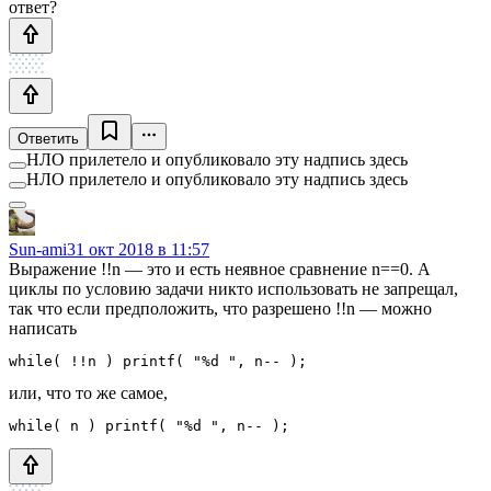
ответ?
Ответить
НЛО прилетело и опубликовало эту надпись здесь
НЛО прилетело и опубликовало эту надпись здесь
Sun-ami
31 окт 2018 в 11:57
Выражение !!n — это и есть неявное сравнение n==0. А
циклы по условию задачи никто использовать не запрещал,
так что если предположить, что разрешено !!n — можно
написать
while( !!n ) printf( "%d ", n-- );
или, что то же самое,
while( n ) printf( "%d ", n-- );