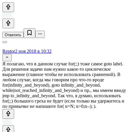
Ответить
Reptor
2 ноя 2018 в 10:32
Я полагаю, что в данном случае for(;;) тоже самое goto label.
Для решения задачи нам нужно какое-то циклическое
выражение (главное чтобы не использовать сравнений). В
любом случае, когда мы говорим про что-то вроде
for(infinity_and_beyond), goto infinity_and_beyond,
while(not_reached_infinity_and_beyond) и пр., мы имеем ввиду
jmp to_infinity_and_beyond. Так что, я думаю, использовать
for(;;) большого греха не будет (если только вы удержитесь и
по привычке не напишите for( n=N; n>0;n--); ).