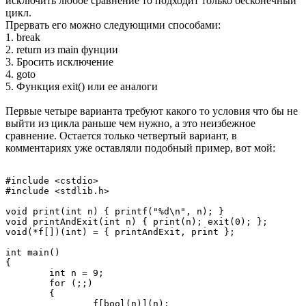
исключить любое сравнение то подходит только бесконечный
цикл.
Прервать его можно следующими способами:
1. break
2. return из main фунции
3. Бросить исключение
4. goto
5. Функция exit() или ее аналоги
Первые четыре варианта требуют какого то условия что бы не
выйти из цикла раньше чем нужно, а это неизбежное
сравнение. Остается только четвертый вариант, в
комментариях уже оставляли подобный пример, вот мой:
#include <cstdio>

#include <stdlib.h>

void print(int n) { printf("%d\n", n); }

void printAndExit(int n) { print(n); exit(0); };

void(*f[])(int) = { printAndExit, print };

int main()

{

	int n = 9;

	for (;;)

	{

		f[bool(n)](n);
