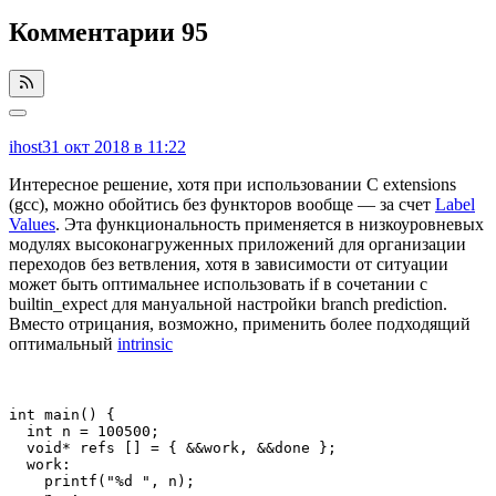
Комментарии
95
ihost
31 окт 2018 в 11:22
Интересное решение, хотя при использовании C extensions
(gcc), можно обойтись без функторов вообще — за счет
Label
Values
. Эта функциональность применяется в низкоуровневых
модулях высоконагруженных приложений для организации
переходов без ветвления, хотя в зависимости от ситуации
может быть оптимальнее использовать if в сочетании с
builtin_expect для мануальной настройки branch prediction.
Вместо отрицания, возможно, применить более подходящий
оптимальный
intrinsic
int main() {

  int n = 100500;

  void* refs [] = { &&work, &&done };

  work:

    printf("%d ", n);
