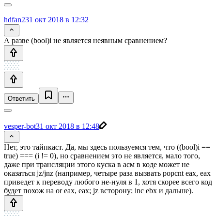
hdfan2
31 окт 2018 в 12:32
А разве (bool)i не является неявным сравнением?
Ответить
vesper-bot
31 окт 2018 в 12:48
Нет, это тайпкаст. Да, мы здесь пользуемся тем, что ((bool)i ==
true) === (i != 0), но сравнением это не является, мало того,
даже при трансляции этого куска в асм в коде может не
оказаться jz/jnz (например, четыре раза вызвать popcnt eax, eax
приведет к переводу любого не-нуля в 1, хотя скорее всего код
будет похож на or eax, eax; jz всторону; inc ebx и дальше).