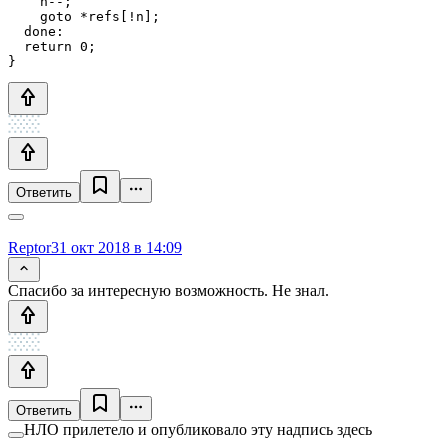
    n--;

    goto *refs[!n];

  done:

  return 0;

}
Ответить
Reptor
31 окт 2018 в 14:09
Спасибо за интересную возможность. Не знал.
Ответить
НЛО прилетело и опубликовало эту надпись здесь