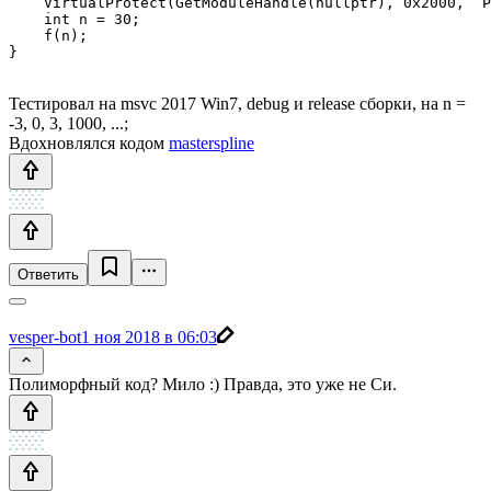
    VirtualProtect(GetModuleHandle(nullptr), 0x2000,  P
    int n = 30;

    f(n);

}
Тестировал на msvc 2017 Win7, debug и release сборки, на n =
-3, 0, 3, 1000, ...;
Вдохновлялся кодом
masterspline
Ответить
vesper-bot
1 ноя 2018 в 06:03
Полиморфный код? Мило :) Правда, это уже не Си.