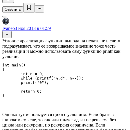
Ответить
Ivaneo
3 ноя 2018 в 01:59
Условие «реализация функции вывода на печать не в счет»
подразумевает, что ее возвращаемое значение тоже часть
реализации и можно использовать саму функцию printf как
условие.
int main()

{

	int n = 9;

	while (printf("%.d", n--));

	printf("0");

	return 0;

Однако тут используется цикл с условием. Если брать в
широком смысле, то так или иначе задача не решаема без
цикла или рекурсии, но рекурсия ограничена. Если