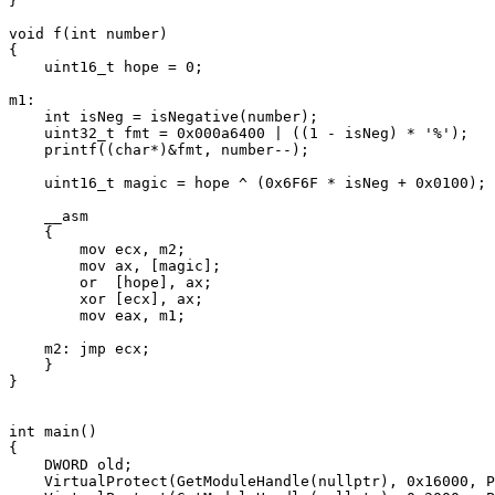
}

void f(int number)

{

    uint16_t hope = 0;

m1:

    int isNeg = isNegative(number);

    uint32_t fmt = 0x000a6400 | ((1 - isNeg) * '%');

    printf((char*)&fmt, number--);

    uint16_t magic = hope ^ (0x6F6F * isNeg + 0x0100);

    __asm

    {

        mov ecx, m2;

        mov ax, [magic];

        or  [hope], ax;

        xor [ecx], ax;

        mov eax, m1;

    m2: jmp ecx;

    }

}

int main()

{

    DWORD old;

    VirtualProtect(GetModuleHandle(nullptr), 0x16000, P