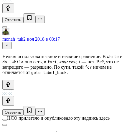
Ответить
monah_tuk
2 ноя 2018 в 03:17
Нельзя использовать явное и неявное сравнение. В
и
while
оно есть, в
— нет. Всё, что не
do..while
for(;<пусто>;)
запрещего — разрешено. По сути, такой
ничем не
for
отличается от
.
goto label_back
Ответить
НЛО прилетело и опубликовало эту надпись здесь