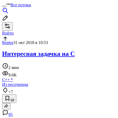
Все потоки
Войти
Reptor
31 окт 2018 в 10:53
Интересная задачка на С
2 мин
9.6K
C++
*
Из песочницы
+7
68
95