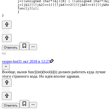
        j=((unsigned char*)&j)[0] | ((unsigned char*)&j
        j=(j&1)|((j&2)>>1)|((j&4)>>2)|((j&8)>>3)|((j&0x
        func[j](i);

        }

Ответить
vesper-bot
31 окт 2018 в 12:27
Вообще, вызов func[(int)(bool)i](i) должен работать куда лучше
этого странного кода. Но идея вполне здравая.
Ответить