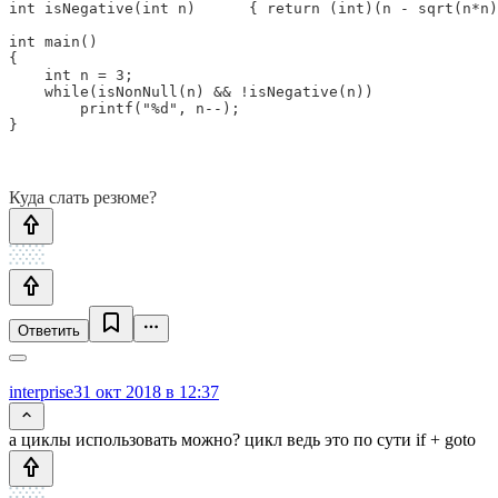
int isNegative(int n)      { return (int)(n - sqrt(n*n)
int main()

{

    int n = 3;

    while(isNonNull(n) && !isNegative(n)) 

        printf("%d", n--);

}
Куда слать резюме?
Ответить
interprise
31 окт 2018 в 12:37
а циклы использовать можно? цикл ведь это по сути if + goto