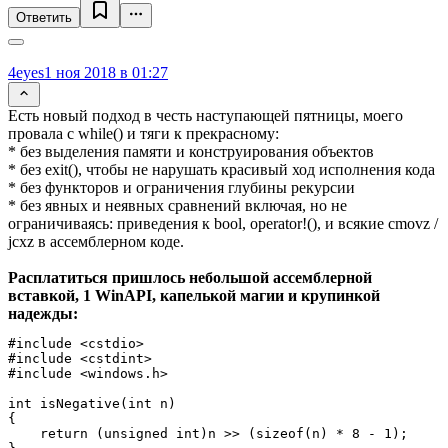
Ответить
4eyes
1 ноя 2018 в 01:27
Есть новый подход в честь наступающей пятницы, моего
провала с while() и тяги к прекрасному:
* без выделения памяти и конструирования объектов
* без exit(), чтобы не нарушать красивый ход исполнения кода
* без функторов и ограничения глубины рекурсии
* без явных и неявных сравнений включая, но не
ограничиваясь: приведения к bool, operator!(), и всякие cmovz /
jcxz в ассемблерном коде.
Расплатиться пришлось небольшой ассемблерной
вставкой, 1 WinAPI, капелькой магии и крупинкой
надежды:
#include <cstdio>

#include <cstdint>

#include <windows.h>

int isNegative(int n)

{

    return (unsigned int)n >> (sizeof(n) * 8 - 1);
