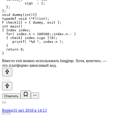
           sign  : 1;

  };

};

void dummy(int){}

typedef void (*F)(int);

F check[2] = { dummy, exit };

int main() 

{ Index index;

  for( index.n = 100500;;index.n-- )

  { check[ index.sign ](0);

     printf( "%d ", index.n );

  }

  return 0;

}
Вместо exit можно использовать longjmp. Хотя, конечно, —
это платформо-зависимый код.
Ответить
Reptor
31 окт 2018 в 14:13