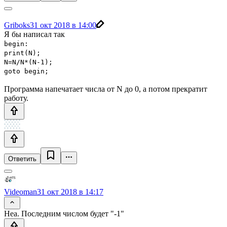
Griboks
31 окт 2018 в 14:00
Я бы написал так
begin:
print(N);
N=N/N*(N-1);
goto begin;
Программа напечатает числа от N до 0, а потом прекратит
работу.
Ответить
Videoman
31 окт 2018 в 14:17
Неа. Последним числом будет "-1"