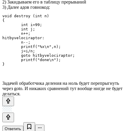
2) Закидываем его в таблицу прерываний
3) Далее адов говнокод:
void destroy (int n)

{

	int i=99;

	int j;

	n++;

hitbyvelociraptor:

	n--;

	printf("%x\n",n);

	j=i/n;

	goto hitbyvelociraptor;

	printf("done\n");

Задачей обработчика деления на ноль будет перепрыгнуть
через goto. И никаких сравнений тут вообще нигде не будет
делаться.
Ответить