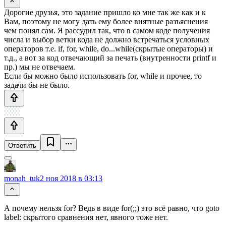
Дорогие друзья, это задание пришло ко мне так же как и к
Вам, поэтому не могу дать ему более внятные разъяснения
чем понял сам. Я рассудил так, что в самом коде получения
числа и выбор ветки кода не должно встречаться условных
операторов т.е. if, for, while, do...while(скрытые операторы) и
т.д., а вот за код отвечающий за печать (внутренности printf и
пр.) мы не отвечаем.
Если бы можно было использовать for, while и прочее, то
задачи бы не было.
Ответить
monah_tuk
2 ноя 2018 в 03:13
А почему нельзя for? Ведь в виде for(;;) это всё равно, что goto
label: скрытого сравнения нет, явного тоже нет.