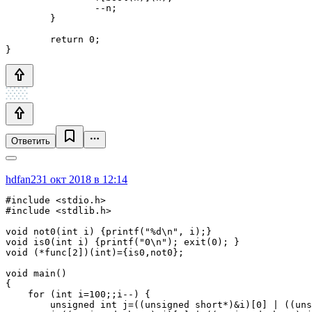
		--n;

	}

	return 0;

Ответить
hdfan2
31 окт 2018 в 12:14
#include <stdio.h>

#include <stdlib.h>

void not0(int i) {printf("%d\n", i);}

void is0(int i) {printf("0\n"); exit(0); }

void (*func[2])(int)={is0,not0};

void main()

{

    for (int i=100;;i--) {

        unsigned int j=((unsigned short*)&i)[0] | ((uns