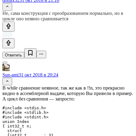
domix32
31 окт 2018 в 21:10
Не, сама конструкция с преобразованием нормально, но в
цикле оно неявно сравнивается
Ответить
Sun-ami
31 окт 2018 в 20:24
В while сравнение неявное, так же как в !!n, это прекрасно
видно в ассемблерной выдаче, которую Вы привели в пример.
А цикл без сравнения — запросто:
#include <stdio.h>

#include <stdlib.h>

#include <stdint.h>

union Index

{ int32_t n;

  struct

  {int32_t       : 31,
