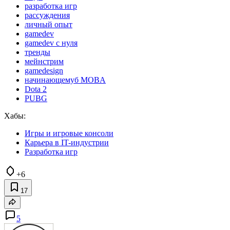
разработка игр
рассуждения
личный опыт
gamedev
gamedev с нуля
тренды
мейнстрим
gamedesign
начинающемуб MOBA
Dota 2
PUBG
Хабы:
Игры и игровые консоли
Карьера в IT-индустрии
Разработка игр
+6
17
5