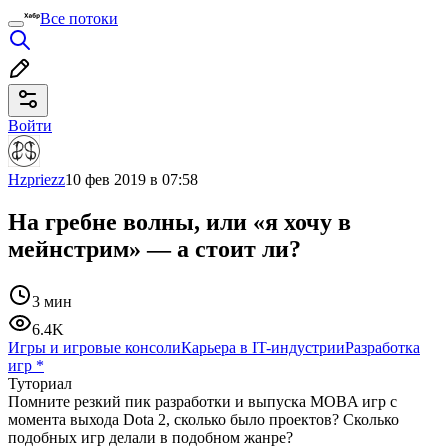
Все потоки
Войти
Hzpriezz
10 фев 2019 в 07:58
На гребне волны, или «я хочу в
мейнстрим» — а стоит ли?
3 мин
6.4K
Игры и игровые консоли
Карьера в IT-индустрии
Разработка
игр
*
Туториал
Помните резкий пик разработки и выпуска MOBA игр с
момента выхода Dota 2, сколько было проектов? Сколько
подобных игр делали в подобном жанре?