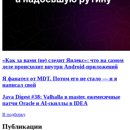
«Как за вами (не) следит Яндекс»: что на самом
деле происходит внутри Android-приложений
Я фанател от MDT. Потом его не стало — и я
написал свой
Java Digest #38: Valhalla в master, ежемесячные
патчи Oracle и AI-скиллы в IDEA
В подборку
Публикации