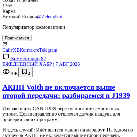
Охват за 30 дней
1765
Карма
Виталий Егоров
@Zelenyikot
Популяризатор космонавтики
Подписаться
Сайт
X
ВКонтакте
Telegram
Комментарии 82
ЕЖЕДНЕВНЫЙ ХАБР | 7 АВГ 2026
70K
4
АКПП Voith не включается выше
второй передачи: разбираемся в J1939
Изучаю шину CAN J1939 через написание самописных
утилит. Целенаправленно отключал датчик наддува для
проверки своих программ.
И здесь случай: Идёт выпуск машин на маршрут. На одном из
автобусов АКПП не включается выше второй передачи.