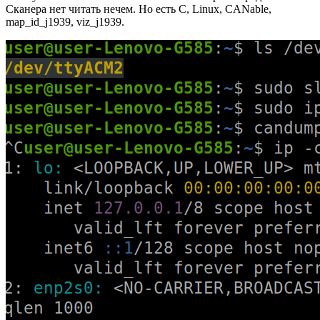
Сканера нет читать нечем. Но есть C, Linux, CANable,
map_id_j1939, viz_j1939.