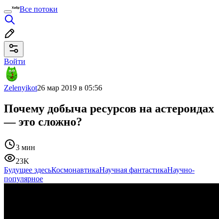
Все потоки
Войти
Zelenyikot
26 мар 2019 в 05:56
Почему добыча ресурсов на астероидах
— это сложно?
3 мин
23K
Будущее здесь
Космонавтика
Научная фантастика
Научно-
популярное