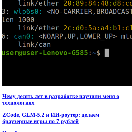
Чему десять лет в разработке научили меня о
технологиях
ZCode, GLM-5.2 и ИИ-роутер: делаем
браузерные игры по 7 рублей