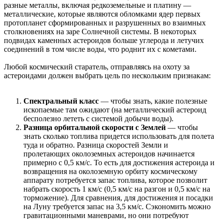
разные металлы, включая редкоземельные и платину —
металлические, которые являются обломками ядер первых
протопланет сформированных и разрушенных во взаимных
столкновениях на заре Солнечной системы. В некоторых
подвидах каменных астероидов больше углерода и летучих
соединений в том числе воды, что роднит их с кометами.
Любой космический старатель, отправляясь на охоту за
астероидами должен выбрать цель по нескольким признакам:
Спектральный класс
— чтобы знать, какие полезные
ископаемые там ожидают (на металлический астероид
бесполезно лететь с системой добычи воды).
Разница орбитальной скорости с Землей
— чтобы
знать сколько топлива придется использовать для полета
туда и обратно. Разница скоростей Земли и
пролетающих околоземных астероидов начинается
примерно с 0,5 км/с. То есть для достижения астероида и
возвращения на околоземную орбиту космическому
аппарату потребуется запас топлива, которое позволит
набрать скорость 1 км/с (0,5 км/с на разгон и 0,5 км/с на
торможение). Для сравнения, для достижения и посадки
на Луну требуется запас на 3,5 км/с. Сэкономить можно
гравитационными маневрами, но они потребуют