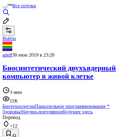
Все потоки
Войти
arielf
30 июн 2019 в 23:20
Биосинтетический двухъядерный
компьютер в живой клетке
3 мин
11K
Биотехнологии
Параллельное программирование
*
Здоровье
Научно-популярное
Будущее здесь
Перевод
+12
41