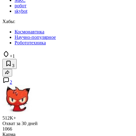
МКС
робот
skybot
Хабы:
Космонавтика
Научно-популярное
Робототехника
+1
3
2
512K+
Охват за 30 дней
1066
Карма