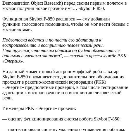
D
emonstration
O
bject
R
esearch) перед своим первым полетом в
космос получил новое грозное имя… Skybot F-850.
Функционал Skybot F-850 расширен — ему добавили
функции голосового помощника, чтобы он мог вести беседы с
космонавтами.
Подготовка ведется и по части его адаптации к
воспроизведению и восприятию человеческой речи.
Планируется, что таким образом он будет обмениваться
данными с членами экипажа", — сказали в пресс-службе РКК
«Энергия».
На данный момент новый антропоморфный робот-аватар
Skybot F-850 и комплект его дополнительного оборудования
проходят в ракетно-космической корпорации (РКК)
«Энергия» предполетные проверки, в том числе тестирование
адаптации к воспроизведению и восприятию человеческой
речи.
Инженеры РКК «Энергия» провели:
— оценку функционирования систем робота Skybot F-850;
— протестировали систему удаленного управления роботом: