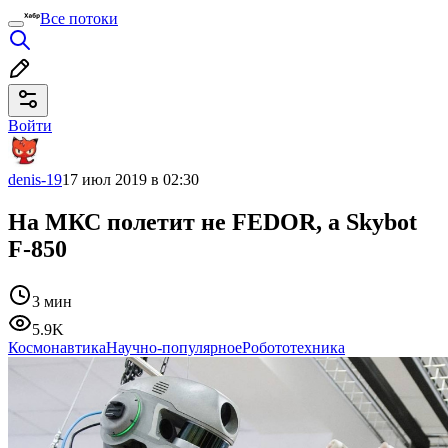
Все потоки
Войти
denis-19
17 июл 2019 в 02:30
На МКС полетит не FEDOR, а Skybot
F-850
3 мин
5.9K
Космонавтика
Научно-популярное
Робототехника