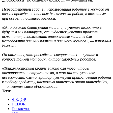
„Роскосмоса“ по дальнему космосу», — отметил он.
Первостепенной задачей использования роботов в космосе он
назвал проведение опасных для человека работ, в том числе
при освоении дальнего космоса.
«Это должна быть умная машина, с учетом того, что в
будущем мы планируем, если удастся успешно провести
испытания, использовать аналогичные машины для
исследования дальних планет и дальнего космоса», — напомнил
Рогозин.
Он отметил, что российские специалисты — лучшие в
вопросе тонкой моторики антропоморфных роботов.
«Тонкая моторика крайне важна для того, чтобы
оперировать инструментами, в том числе в условиях
невесомости. Сам оператор чувствует прикосновения робота
к любому предмету, настолько интересен этот интерфейс»,
— отметил глава «Роскосмоса».
Теги:
ФЕДОР
FEDOR
Роскосмос