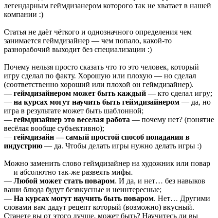
легендарным геймдизанером которого так не хватает в нашей
компании :)
Статья не даёт чёткого и однозначного определения чем
занимается геймдизайнер — чем попало, какой-то
разнорабочий выходит без специализации :)
Почему нельзя просто сказать что то это человек, который
игру сделал по факту. Хорошую или плохую — но сделал
(соответственно хороший или плохой он геймдизайнер).
—
геймдизайнером может быть каждый
— кто сделал игру;
—
на курсах могут научить быть геймдизайнером
— да, но
игра в результате может быть шаблонной;
—
геймдизайнер это веселая работа
— почему нет? (понятие
весёлая вообще субъективно);
—
геймдизайн — самый простой способ попадания в
индустрию
— да. Чтобы делать игры нужно делать игры :)
Можно заменить слово геймдизайнер на художник или повар
— и абсолютно так-же развеять мифы.
—
Любой может стать поваром
. И да, и нет… без навыков
ваши блюда будут безвкусные и неинтересные;
—
На курсах могут научить быть поваром
. Нет… Другими
словами вам дадут рецепт который (возможно) вкусный.
Станете вы от этого лучше, может быть? Научитесь ли вы