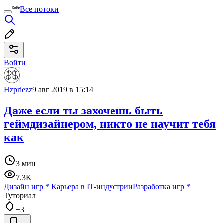
Все потоки
Войти
Hzpriezz
9 авг 2019 в 15:14
Даже если ты захочешь быть
геймдизайнером, никто не научит тебя
как
3 мин
7.3K
Дизайн игр
*
Карьера в IT-индустрии
Разработка игр
*
Туториал
+3